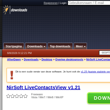
Registreren
|
Login:
Startpagina
Downloads
Top downloads
Meer
8/8/2026 9:12:21 PM
AfterDawn
>
Downloads
>
Desktop
>
Overige desktoptools
>
NirSoft LiveConta
Dit is een oude versie van deze software. Je kunt ook de
v1.25 (laatste stabiele ver
NirSoft LiveContactsView v1.21
Freeware
DOW
Vista / Win7 / Win8 / WinXP