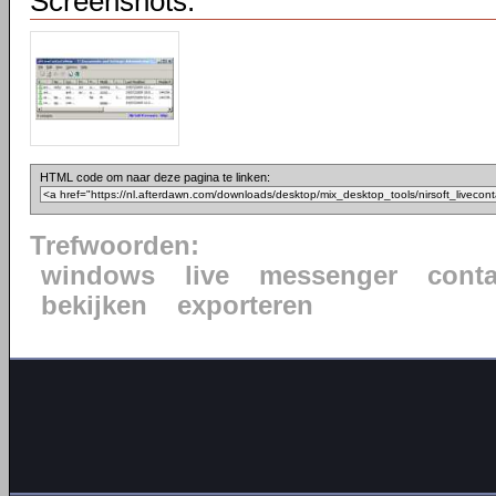
Screenshots:
HTML code om naar deze pagina te linken:
Trefwoorden:
windows
live
messenger
cont
bekijken
exporteren