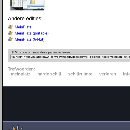
Andere edities:
MeinPlatz
MeinPlatz (portable)
MeinPlatz (64-bit)
HTML code om naar deze pagina te linken:
Trefwoorden:
meinplatz
harde schijf
schijfruimte
verloren
inf