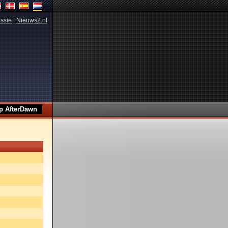
ssie
|
Nieuws2.nl