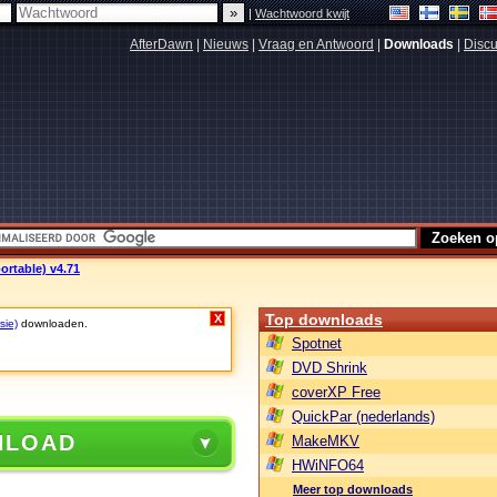
|
Wachtwoord kwijt
AfterDawn
|
Nieuws
|
Vraag en Antwoord
|
Downloads
|
Discu
portable) v4.71
Top downloads
X
sie)
downloaden.
Spotnet
DVD Shrink
coverXP Free
QuickPar (nederlands)
NLOAD
MakeMKV
HWiNFO64
Meer top downloads