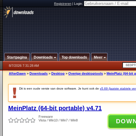
Registreren
|
Login:
Startpagina
Downloads
Top downloads
Meer
8/7/2026 7:31:28 AM
AfterDawn
>
Downloads
>
Desktop
>
Overige desktoptools
>
MeinPlatz (64-bit 
Dit is een oude versie van deze software. Je kunt ook de
v5.69 (laatste stabiele ver
MeinPlatz (64-bit portable) v4.71
Freeware
DOW
Vista / Win10 / Win7 / Win8