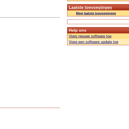
Laatste toevoegingen
Meer laatste toevoegingen
Help ons
Voeg nieuwe software toe
Voeg een software update toe