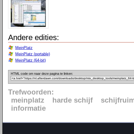
Andere edities:
MeinPlatz
MeinPlatz (portable)
MeinPlatz (64-bit)
HTML code om naar deze pagina te linken:
Trefwoorden:
meinplatz
harde schijf
schijfrui
informatie