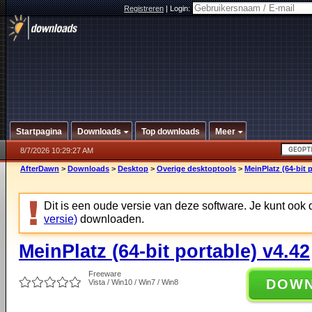
Registreren
|
Login:
Startpagina
Downloads
Top downloads
Meer
8/7/2026 10:29:27 AM
AfterDawn
>
Downloads
>
Desktop
>
Overige desktoptools
>
MeinPlatz (64-bit 
Dit is een oude versie van deze software. Je kunt ook
versie)
downloaden.
MeinPlatz (64-bit portable) v4.42
Freeware
DOW
Vista / Win10 / Win7 / Win8