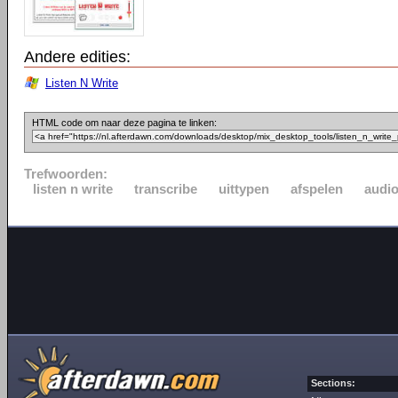
Andere edities:
Listen N Write
HTML code om naar deze pagina te linken:
Trefwoorden:
listen n write
transcribe
uittypen
afspelen
audi
Sections: