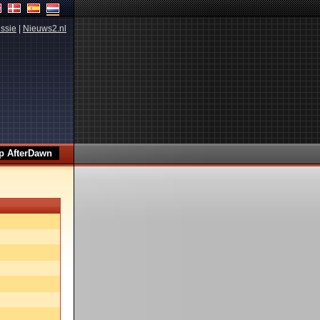
ssie
|
Nieuws2.nl