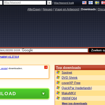
|
Wachtwoord kwijt
AfterDawn
|
Nieuws
|
Vraag en Antwoord
|
Downloads
|
Discu
table) v1.17.0.4
Top downloads
X
 versie)
downloaden.
Spotnet
DVD Shrink
coverXP Free
QuickPar (nederlands)
NLOAD
MakeMKV
HWiNFO64
Meer top downloads