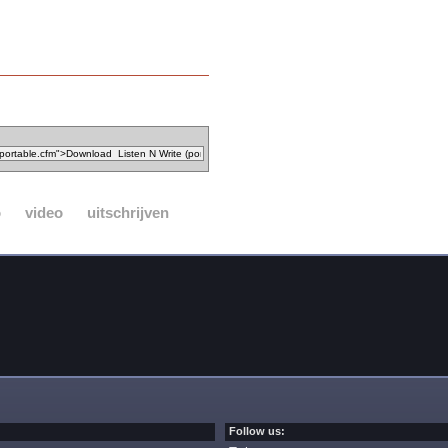
o
video
uitschrijven
Follow us: