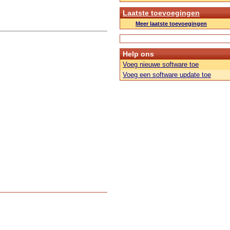
Laatste toevoegingen
Meer laatste toevoegingen
Help ons
Voeg nieuwe software toe
Voeg een software update toe