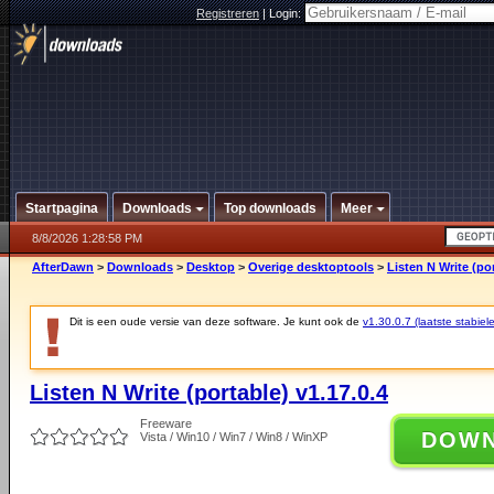
Registreren
|
Login:
Startpagina
Downloads
Top downloads
Meer
8/8/2026 1:28:58 PM
AfterDawn
>
Downloads
>
Desktop
>
Overige desktoptools
>
Listen N Write (por
Dit is een oude versie van deze software. Je kunt ook de
v1.30.0.7 (laatste stabiele
Listen N Write (portable) v1.17.0.4
Freeware
DOW
Vista / Win10 / Win7 / Win8 / WinXP