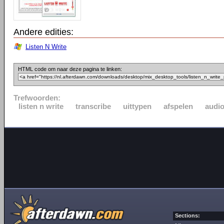
Andere edities:
Listen N Write
HTML code om naar deze pagina te linken:
Trefwoorden:
listen n write
transcribe
uittypen
afspelen
audi
Sections: