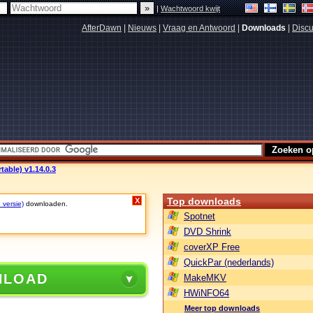
|
Wachtwoord kwijt
AfterDawn
|
Nieuws
|
Vraag en Antwoord
|
Downloads
|
Discu
table) v1.14.0.3
Top downloads
X
 versie)
downloaden.
Spotnet
DVD Shrink
coverXP Free
QuickPar (nederlands)
NLOAD
MakeMKV
HWiNFO64
Meer top downloads