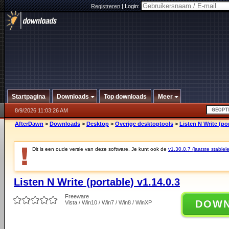
Registreren
|
Login:
Startpagina
Downloads
Top downloads
Meer
8/9/2026 11:03:26 AM
AfterDawn
>
Downloads
>
Desktop
>
Overige desktoptools
>
Listen N Write (por
Dit is een oude versie van deze software. Je kunt ook de
v1.30.0.7 (laatste stabiele
Listen N Write (portable) v1.14.0.3
Freeware
DOW
Vista / Win10 / Win7 / Win8 / WinXP