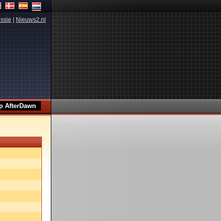
ssie
|
Nieuws2.nl