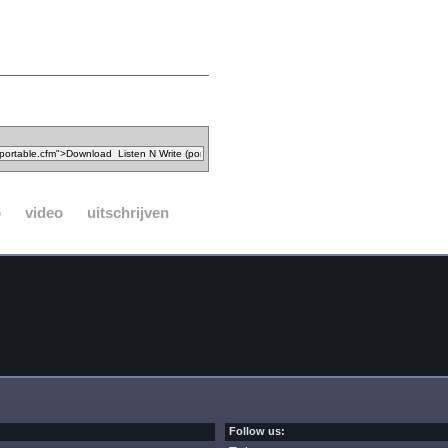
o
video
uitschrijven
Follow us: