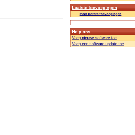
Laatste toevoegingen
Meer laatste toevoegingen
Help ons
Voeg nieuwe software toe
Voeg een software update toe