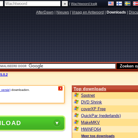
|
Wachtwoord kwijt
AfterDawn
|
Nieuws
|
Vraag en Antwoord
|
Downloads
|
Discu
5.0.2
Top downloads
X
 versie)
downloaden.
Spotnet
DVD Shrink
coverXP Free
QuickPar (nederlands)
NLOAD
MakeMKV
HWiNFO64
Meer top downloads