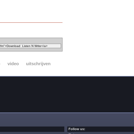
o
video
uitschrijven
Follow us: