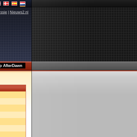
ssie
|
Nieuws2.nl