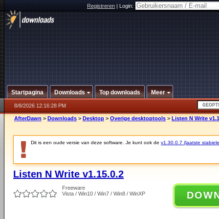
Registreren
|
Login:
Startpagina
Downloads
Top downloads
Meer
8/8/2026 12:16:28 PM
AfterDawn
>
Downloads
>
Desktop
>
Overige desktoptools
>
Listen N Write v1.1
Dit is een oude versie van deze software. Je kunt ook de
v1.30.0.7 (laatste stabiele
Listen N Write v1.15.0.2
Freeware
DOW
Vista / Win10 / Win7 / Win8 / WinXP