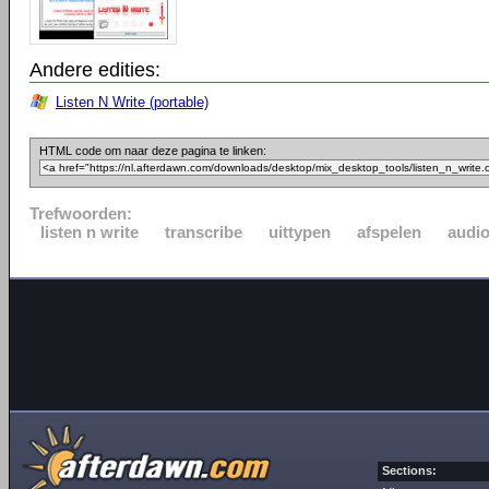
Andere edities:
Listen N Write (portable)
HTML code om naar deze pagina te linken:
Trefwoorden:
listen n write
transcribe
uittypen
afspelen
audi
Sections: