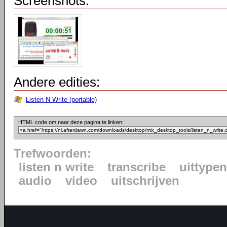
Screenshots:
Andere edities:
Listen N Write (portable)
HTML code om naar deze pagina te linken:
Trefwoorden:
listen n write
transcribe
uittypen
audio
video
uitschrijven