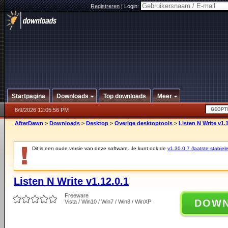
Registreren
|
Login:
Startpagina
Downloads
Top downloads
Meer
8/9/2026 12:05:56 PM
AfterDawn
>
Downloads
>
Desktop
>
Overige desktoptools
>
Listen N Write v1.1
Dit is een oude versie van deze software. Je kunt ook de
v1.30.0.7 (laatste stabiele
Listen N Write v1.12.0.1
Freeware
DOW
Vista / Win10 / Win7 / Win8 / WinXP