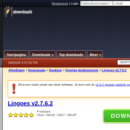
Registreren
|
Login:
Startpagina
Downloads
Top downloads
Meer
8/8/2026 4:47:54 PM
AfterDawn
>
Downloads
>
Desktop
>
Overige desktoptools
>
Lingoes v2.7.6.2
Dit is een oude versie van deze software. Je kunt ook de
v2.9.2 (laatste stabiele ve
Lingoes v2.7.6.2
Freeware
DOW
Vista / Win2k / Win7 / WinXP