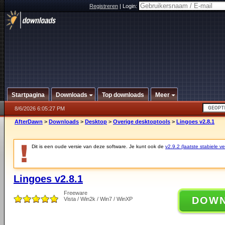
Registreren
|
Login:
Startpagina
Downloads
Top downloads
Meer
8/6/2026 6:05:27 PM
AfterDawn
>
Downloads
>
Desktop
>
Overige desktoptools
>
Lingoes v2.8.1
Dit is een oude versie van deze software. Je kunt ook de
v2.9.2 (laatste stabiele ve
Lingoes v2.8.1
Freeware
DOW
Vista / Win2k / Win7 / WinXP