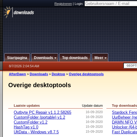
Registreren
|
Login:
Startpagina
Downloads
Top downloads
Meer
8/7/2026 2:04:54 AM
AfterDawn
>
Downloads
>
Desktop
>
Overige desktoptools
Overige desktoptools
Laatste updates
Update datum
Top download
Outbyte PC Repair v1.1.2.58265
16-09-2020
Stardock Fenc
CustomFolder (portable) v1.2
16-09-2020
UurBeheer (ne
CustomFolder v1.2
16-09-2020
DAMN NFO V
HashTag v1.0
15-09-2020
Unlocker (64-b
UltData - Windows v8.7.5
15-09-2020
Fast Duplicate