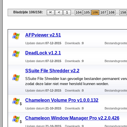
Bladzijde 106/158:
...
...
1
104
105
106
107
108
158
AFPviewer v2.51
Update datum:
07-12-2015
Downloads :
0
Bestandsgrootte
DeadLock v1.2.1
Update datum:
07-12-2015
Downloads :
0
Bestandsgrootte
SSuite File Shredder v2.2
SSuite File Shredder kan gevoelige bestanden permanent ver
zodat deze later niet meer hersteld kunnen worden.
Update datum:
07-12-2015
Downloads :
0
Bestandsgrootte
Chameleon Volume Pro v1.0.0.132
Update datum:
21-10-2015
Downloads :
0
Bestandsgrootte
Сhameleon Window Manager Pro v2.2.0.426
Update datum:
21-10-2015
Downloads :
0
Bestandsgrootte