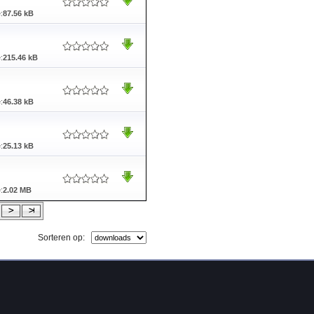
:
87.56 kB
:
215.46 kB
:
46.38 kB
:
25.13 kB
:
2.02 MB
Sorteren op: