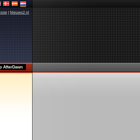
ssie
|
Nieuws2.nl