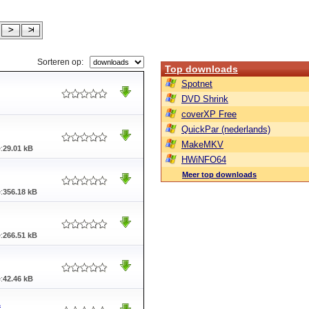
Sorteren op:
Top downloads
Spotnet
DVD Shrink
coverXP Free
QuickPar (nederlands)
MakeMKV
:
29.01 kB
HWiNFO64
Meer top downloads
:
356.18 kB
:
266.51 kB
:
42.46 kB
1