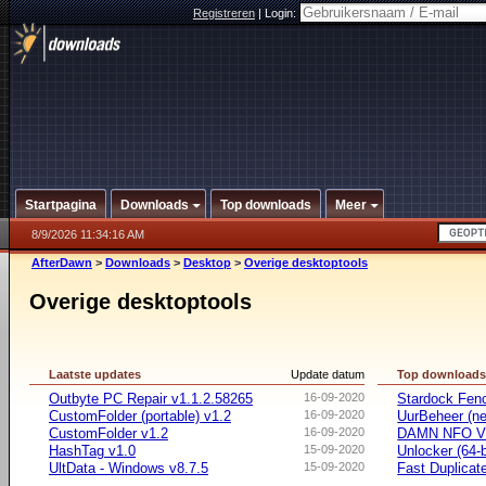
Registreren
|
Login:
Startpagina
Downloads
Top downloads
Meer
8/9/2026 11:34:16 AM
AfterDawn
>
Downloads
>
Desktop
>
Overige desktoptools
Overige desktoptools
Laatste updates
Update datum
Top download
Outbyte PC Repair v1.1.2.58265
16-09-2020
Stardock Fenc
CustomFolder (portable) v1.2
16-09-2020
UurBeheer (ne
CustomFolder v1.2
16-09-2020
DAMN NFO V
HashTag v1.0
15-09-2020
Unlocker (64-b
UltData - Windows v8.7.5
15-09-2020
Fast Duplicate