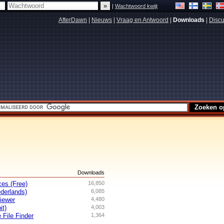
|
Wachtwoord kwijt
AfterDawn
|
Nieuws
|
Vraag en Antwoord
|
Downloads
|
Discu
s
Downloads
es (Free)
16,850
derlands)
6,085
iewer
4,480
it)
4,003
 File Finder
1,364