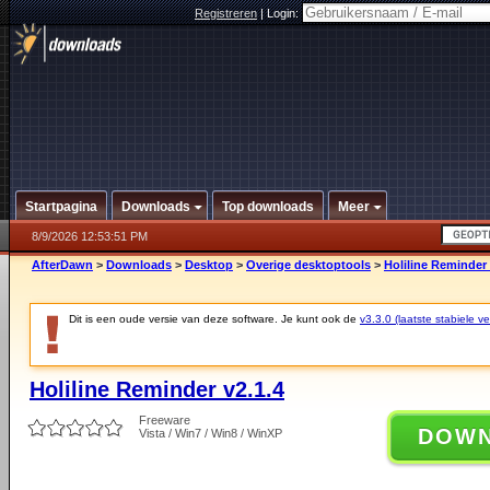
Registreren
|
Login:
Startpagina
Downloads
Top downloads
Meer
8/9/2026 12:53:51 PM
AfterDawn
>
Downloads
>
Desktop
>
Overige desktoptools
>
Holiline Reminder 
Dit is een oude versie van deze software. Je kunt ook de
v3.3.0 (laatste stabiele ve
Holiline Reminder v2.1.4
Freeware
DOW
Vista / Win7 / Win8 / WinXP