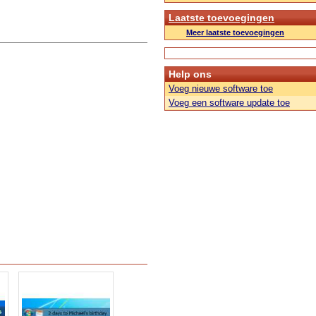
Laatste toevoegingen
Meer laatste toevoegingen
Help ons
Voeg nieuwe software toe
Voeg een software update toe