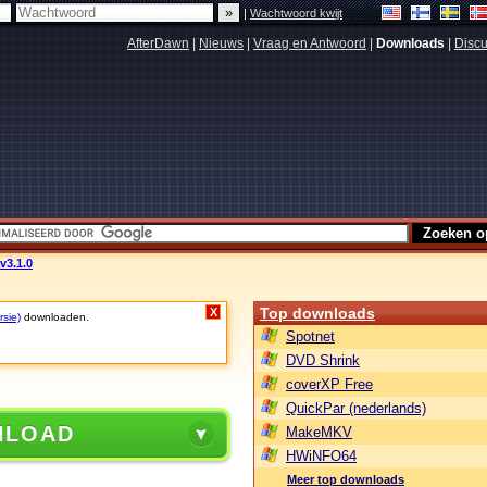
|
Wachtwoord kwijt
AfterDawn
|
Nieuws
|
Vraag en Antwoord
|
Downloads
|
Discu
v3.1.0
Top downloads
X
rsie)
downloaden.
Spotnet
DVD Shrink
coverXP Free
QuickPar (nederlands)
NLOAD
MakeMKV
HWiNFO64
Meer top downloads