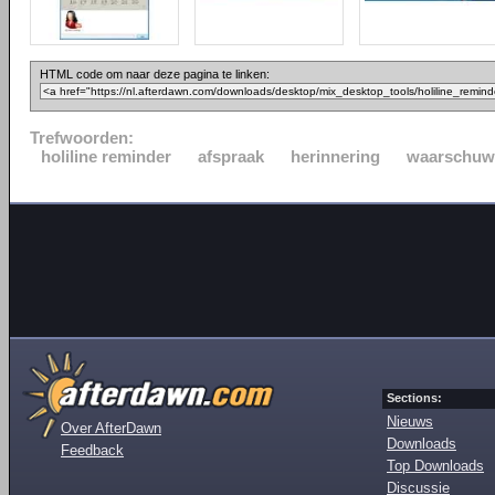
HTML code om naar deze pagina te linken:
Trefwoorden:
holiline reminder
afspraak
herinnering
waarschuw
Sections:
Nieuws
Over AfterDawn
Downloads
Feedback
Top Downloads
Discussie