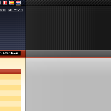
ssie
|
Nieuws2.nl