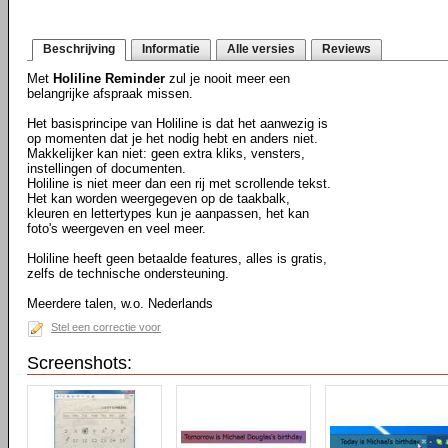
Beschrijving
Informatie
Alle versies
Reviews
Met
Holiline Reminder
zul je nooit meer een
belangrijke afspraak missen.
Het basisprincipe van Holiline is dat het aanwezig is
op momenten dat je het nodig hebt en anders niet.
Makkelijker kan niet: geen extra kliks, vensters,
instellingen of documenten.
Holiline is niet meer dan een rij met scrollende tekst.
Het kan worden weergegeven op de taakbalk,
kleuren en lettertypes kun je aanpassen, het kan
foto's weergeven en veel meer.
Holiline heeft geen betaalde features, alles is gratis,
zelfs de technische ondersteuning.
Meerdere talen, w.o. Nederlands
Stel een correctie voor
Screenshots: