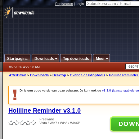
Registreren
|
Login:
Startpagina
Downloads
Top downloads
Meer
8/7/2026 4:27:58 AM
AfterDawn
>
Downloads
>
Desktop
>
Overige desktoptools
>
Holiline Reminder 
Dit is een oude versie van deze software. Je kunt ook de
v3.3.0 (laatste stabiele ve
Holiline Reminder v3.1.0
Freeware
DOW
Vista / Win7 / Win8 / WinXP