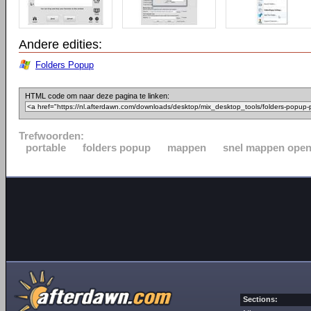
Andere edities:
Folders Popup
HTML code om naar deze pagina te linken:
Trefwoorden:
portable
folders popup
mappen
snel mappen ope
Sections: