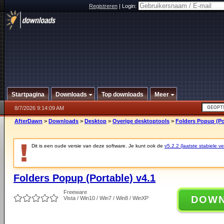
Registreren
|
Login:
Startpagina
Downloads
Top downloads
Meer
8/7/2026 9:14:09 AM
AfterDawn
>
Downloads
>
Desktop
>
Overige desktoptools
>
Folders Popup (Po
Dit is een oude versie van deze software. Je kunt ook de
v5.2.2 (laatste stabiele ve
Folders Popup (Portable) v4.1
Freeware
DOW
Vista / Win10 / Win7 / Win8 / WinXP