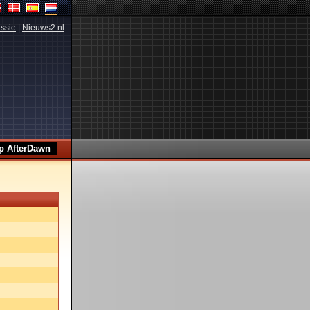
ssie
|
Nieuws2.nl