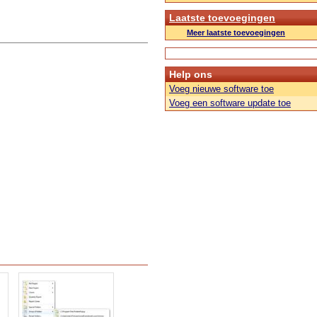
Laatste toevoegingen
Meer laatste toevoegingen
Help ons
Voeg nieuwe software toe
Voeg een software update toe