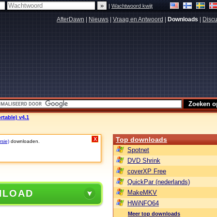
|
Wachtwoord kwijt
AfterDawn
|
Nieuws
|
Vraag en Antwoord
|
Downloads
|
Discu
rtable) v4.1
Top downloads
X
rsie)
downloaden.
Spotnet
DVD Shrink
coverXP Free
QuickPar (nederlands)
NLOAD
MakeMKV
HWiNFO64
Meer top downloads