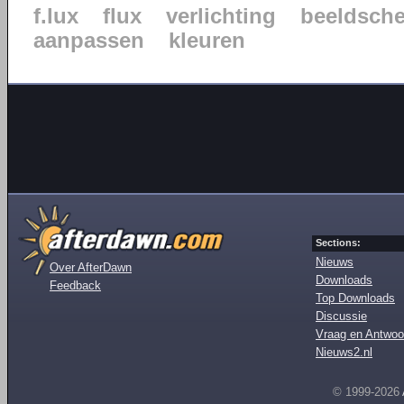
f.lux
flux
verlichting
beeldsch
aanpassen
kleuren
Sections:
Nieuws
Over AfterDawn
Downloads
Feedback
Top Downloads
Discussie
Vraag en Antwoo
Nieuws2.nl
© 1999-2026