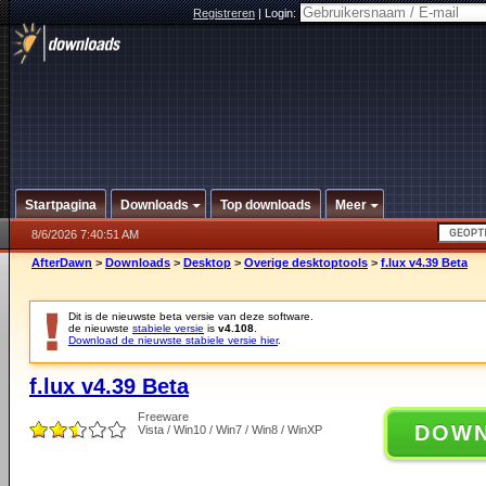
Registreren
|
Login:
Startpagina
Downloads
Top downloads
Meer
8/6/2026 7:40:51 AM
AfterDawn
>
Downloads
>
Desktop
>
Overige desktoptools
>
f.lux v4.39 Beta
Dit is de nieuwste beta versie van deze software.
de nieuwste
stabiele versie
is
v4.108
.
Download de nieuwste stabiele versie hier
.
f.lux v4.39 Beta
Freeware
DOW
Vista / Win10 / Win7 / Win8 / WinXP