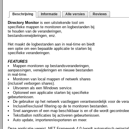
Beschrijving
Informatie
Alle versies
Reviews
Directory Monitor
is een uitstekende tool om
specifieke mappen te monitoren en logbestanden bij
te houden van de veranderingen,
bestandsverwijderingen, enz.
Het maakt de logbestanden aan in real-time en biedt
een optie om een bepaalde applicatie te starten bij
specifieke veranderingen.
FEATURES
Mappen monitoren op bestandsveranderingen,
aanpassingen, verwijderingen en nieuwe bestanden
in real-time.
Monitoren van local mappen of netwerk shares
(inclusief verborgen shares).
Uitvoeren als een Windows service.
Optioneel een applicatie starten bij specifieke
gebeurtenissen.
De gebruiker op het netwerk vastleggen verantwoordelijk voor de vera
Inclusief/exclusief filtering op de te monitoren bestanden.
Snel aangeven of een map beschikbaar is en of die wordt gecontrolee
Tekstballon notificaties bij activeren gebeurtenissen.
Auto update, importeren/exporteren en meer.
Deze applicatie vereist .NET Framework 4.0 (wordt automatisch geïnstall