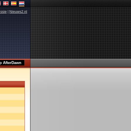
ssie
|
Nieuws2.nl