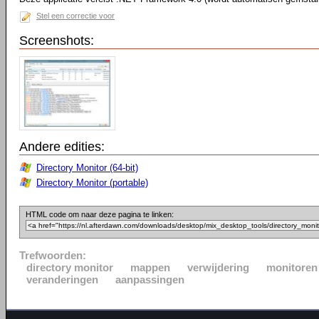
Stel een correctie voor
Screenshots:
Andere edities:
Directory Monitor (64-bit)
Directory Monitor (portable)
HTML code om naar deze pagina te linken:
Trefwoorden:
directory monitor
mappen
verwijdering
monitoren
veranderingen
aanpassingen