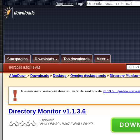
Registreren
|
Login:
Startpagina
Downloads
Top downloads
Meer
8/6/2026 9:52:43 AM
AfterDawn
>
Downloads
>
Desktop
>
Overige desktoptools
>
Directory Monitor 
Dit is een oude versie van deze software. Je kunt ook de
v2.13.5.3 (laatste stabiele
Directory Monitor v1.1.3.6
Freeware
DOW
Vista / Win10 / Win7 / Win8 / WinXP