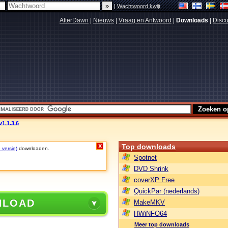
|
Wachtwoord kwijt
AfterDawn
|
Nieuws
|
Vraag en Antwoord
|
Downloads
|
Discu
v1.1.3.6
Top downloads
X
 versie)
downloaden.
Spotnet
DVD Shrink
coverXP Free
QuickPar (nederlands)
NLOAD
MakeMKV
HWiNFO64
Meer top downloads