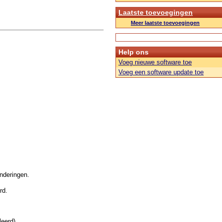
Laatste toevoegingen
Meer laatste toevoegingen
Help ons
Voeg nieuwe software toe
Voeg een software update toe
nderingen.
rd.
eerd).