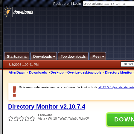
Registreren
|
Login:
Startpagina
Downloads
Top downloads
Meer
8/8/2026 1:09:41 PM
AfterDawn
>
Downloads
>
Desktop
>
Overige desktoptools
>
Directory Monitor 
Dit is een oude versie van deze software. Je kunt ook de
v2.13.5.3 (laatste stabiele
Directory Monitor v2.10.7.4
Freeware
DOW
Vista / Win10 / Win7 / Win8 / WinXP