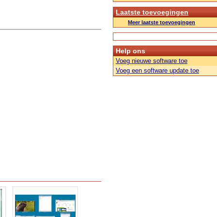
Laatste toevoegingen
Meer laatste toevoegingen
Help ons
Voeg nieuwe software toe
Voeg een software update toe