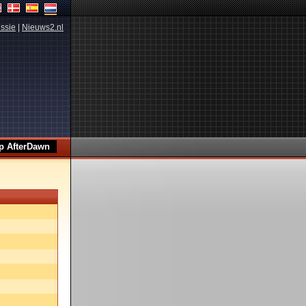
ssie
|
Nieuws2.nl