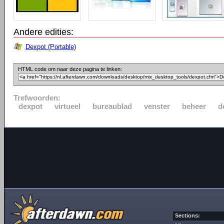
Andere edities:
Dexpot (Portable)
HTML code om naar deze pagina te linken:
Trefwoorden:
dexpot
virtueel
bureaublad
venster
beheer
d
Sections: