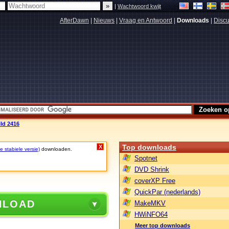
|
Wachtwoord kwijt
AfterDawn
|
Nieuws
|
Vraag en Antwoord
|
Downloads
|
Discu
ild 2416
Top downloads
X
e stabiele versie)
downloaden.
Spotnet
DVD Shrink
coverXP Free
QuickPar (nederlands)
NLOAD
MakeMKV
HWiNFO64
Meer top downloads