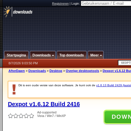
Registreren
|
Login:
Startpagina
Downloads
Top downloads
Meer
8/7/2026 9:03:50 PM
AfterDawn
>
Downloads
>
Desktop
>
Overige desktoptools
>
Dexpot v1.6.12 Bu
Dit is een oude versie van deze software. Je kunt ook de
v1.6.13 Build 2429 (laatst
Dexpot v1.6.12 Build 2416
Ad-supported
DOW
Vista / Win7 / WinXP