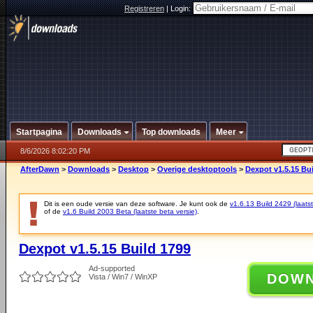
Registreren
|
Login:
Startpagina
Downloads
Top downloads
Meer
8/6/2026 8:02:20 PM
AfterDawn
>
Downloads
>
Desktop
>
Overige desktoptools
>
Dexpot v1.5.15 Bu
Dit is een oude versie van deze software. Je kunt ook de
v1.6.13 Build 2429 (laatst
of de
v1.6 Build 2003 Beta (laatste beta versie)
.
Dexpot v1.5.15 Build 1799
Ad-supported
DOW
Vista / Win7 / WinXP