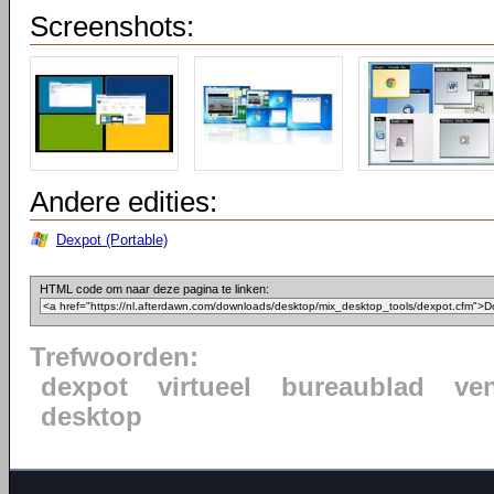
Screenshots:
Andere edities:
Dexpot (Portable)
HTML code om naar deze pagina te linken:
Trefwoorden:
dexpot
virtueel
bureaublad
ven
desktop