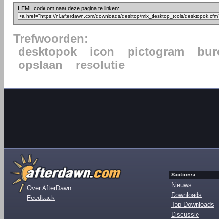
HTML code om naar deze pagina te linken:
Trefwoorden:
desktopok
icon
pictogram
bur
opslaan
resolutie
Sections:
Nieuws
Over AfterDawn
Downloads
Feedback
Top Downloads
Discussie