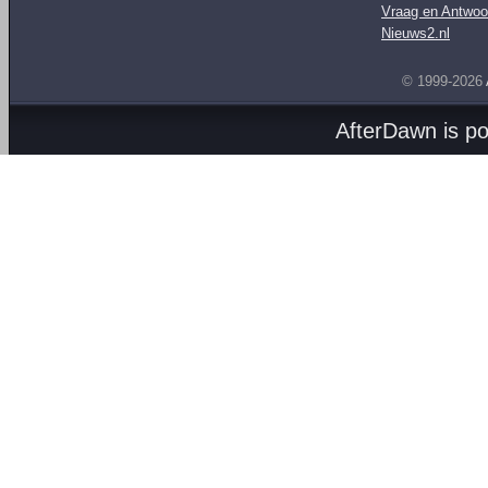
Vraag en Antwoo
Nieuws2.nl
© 1999-2026
AfterDawn is p