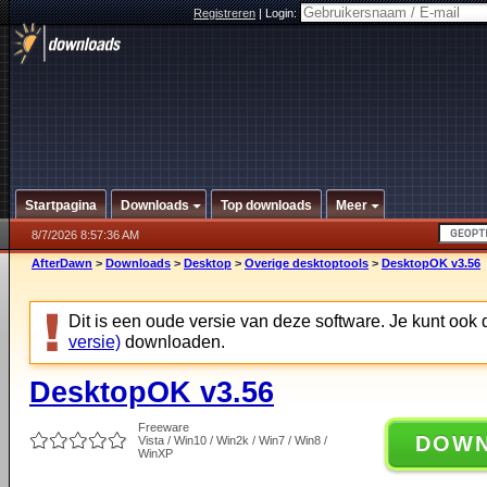
Registreren
|
Login:
Startpagina
Downloads
Top downloads
Meer
8/7/2026 8:57:36 AM
AfterDawn
>
Downloads
>
Desktop
>
Overige desktoptools
>
DesktopOK v3.56
Dit is een oude versie van deze software. Je kunt ook
versie)
downloaden.
DesktopOK v3.56
Freeware
DOW
Vista / Win10 / Win2k / Win7 / Win8 /
WinXP