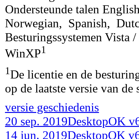
Ondersteunde talen
Englis
Norwegian, Spanish, Dut
Besturingssystemen
Vista 
1
WinXP
1
De licentie en de besturin
op de laatste versie van de 
versie geschiedenis
20 sep. 2019
DesktopOK v6
14 jun. 2019
DesktopOK v6