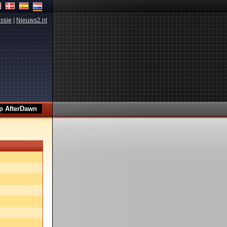
ssie
|
Nieuws2.nl