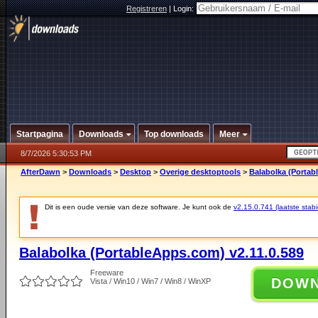
Registreren
|
Login:
Startpagina
Downloads
Top downloads
Meer
8/7/2026 5:30:53 PM
AfterDawn
>
Downloads
>
Desktop
>
Overige desktoptools
>
Balabolka (Portab
Dit is een oude versie van deze software. Je kunt ook de
v2.15.0.741 (laatste stabi
Balabolka (PortableApps.com) v2.11.0.589
Freeware
DOW
Vista / Win10 / Win7 / Win8 / WinXP