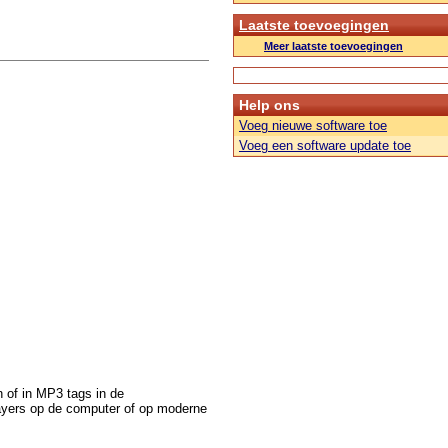
Laatste toevoegingen
Meer laatste toevoegingen
Help ons
Voeg nieuwe software toe
Voeg een software update toe
 of in MP3 tags in de
ayers op de computer of op moderne