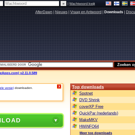
|
Wachtwoord kwijt
AfterDawn
|
Nieuws
|
Vraag en Antwoord
|
Downloads
|
Discu
leApps.com) v2.11.0.589
Top downloads
X
ele versie)
downloaden.
Spotnet
DVD Shrink
coverXP Free
QuickPar (nederlands)
NLOAD
MakeMKV
HWiNFO64
Meer top downloads