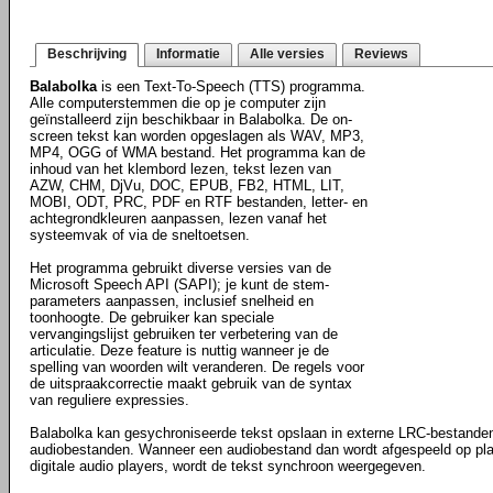
Beschrijving
Informatie
Alle versies
Reviews
Balabolka
is een Text-To-Speech (TTS) programma.
Alle computerstemmen die op je computer zijn
geïnstalleerd zijn beschikbaar in Balabolka. De on-
screen tekst kan worden opgeslagen als WAV, MP3,
MP4, OGG of WMA bestand. Het programma kan de
inhoud van het klembord lezen, tekst lezen van
AZW, CHM, DjVu, DOC, EPUB, FB2, HTML, LIT,
MOBI, ODT, PRC, PDF en RTF bestanden, letter- en
achtegrondkleuren aanpassen, lezen vanaf het
systeemvak of via de sneltoetsen.
Het programma gebruikt diverse versies van de
Microsoft Speech API (SAPI); je kunt de stem-
parameters aanpassen, inclusief snelheid en
toonhoogte. De gebruiker kan speciale
vervangingslijst gebruiken ter verbetering van de
articulatie. Deze feature is nuttig wanneer je de
spelling van woorden wilt veranderen. De regels voor
de uitspraakcorrectie maakt gebruik van de syntax
van reguliere expressies.
Balabolka kan gesychroniseerde tekst opslaan in externe LRC-bestanden
audiobestanden. Wanneer een audiobestand dan wordt afgespeeld op pl
digitale audio players, wordt de tekst synchroon weergegeven.