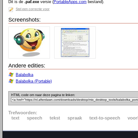
Dit is de
.paf.exe
versie (
PortableApps.com
bestand).
Stel een correctie voor
Screenshots:
Andere edities:
Balabolka
Balabolka (Portable)
HTML code om naar deze pagina te linken:
Trefwoorden:
text
speech
tekst
spraak
text-to-speech
voor