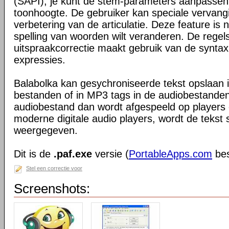
(SAPI); je kunt de stem-parameters aanpassen, 
toonhoogte. De gebruiker kan speciale vervangin
verbetering van de articulatie. Deze feature is 
spelling van woorden wilt veranderen. De regel
uitspraakcorrectie maakt gebruik van de syntax
expressies.
Balabolka kan gesychroniseerde tekst opslaan 
bestanden of in MP3 tags in de audiobestand
audiobestand dan wordt afgespeeld op players
moderne digitale audio players, wordt de tekst
weergegeven.
Dit is de
.paf.exe
versie (
PortableApps.com
bes
Stel een correctie voor
Screenshots: