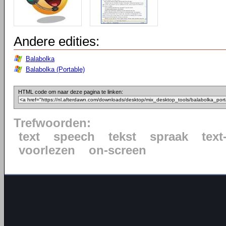
Andere edities:
Balabolka
Balabolka (Portable)
HTML code om naar deze pagina te linken:
Trefwoorden:
text
speech
tekst
spraak
text
voorlezen
on-screen