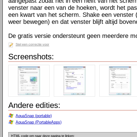
aangepast zodat het in een helft van het scherm
venster naar een van de hoeken, wordt het pa
een kwart van het scherm. Shake een venster 
weer bewegen) en dat venster blijft altijd boven
De gratis versie ondersteunt geen meerdere mo
Stel een correctie voor
Screenshots:
Andere edities:
AquaSnap (portable)
AquaSnap (PortableApps)
HTML code om naar deze pagina te linken: