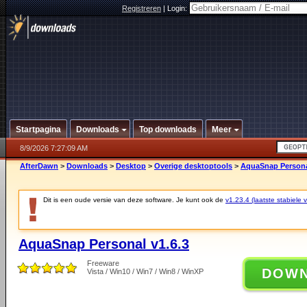
Registreren
|
Login:
Startpagina
Downloads
Top downloads
Meer
8/9/2026 7:27:09 AM
AfterDawn
>
Downloads
>
Desktop
>
Overige desktoptools
>
AquaSnap Persona
Dit is een oude versie van deze software. Je kunt ook de
v1.23.4 (laatste stabiele v
AquaSnap Personal v1.6.3
Freeware
DOW
Vista / Win10 / Win7 / Win8 / WinXP