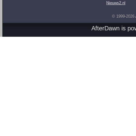
Nieuws2.nl
© 1999-2026
AfterDawn is p