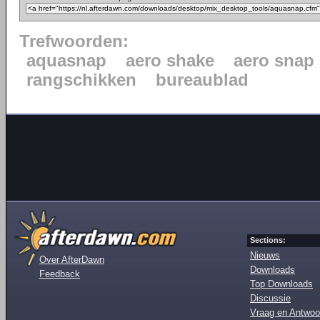
Trefwoorden:
aquasnap
aero shake
aero snap
rangschikken
bureaublad
Sections:
Nieuws
Over AfterDawn
Downloads
Feedback
Top Downloads
Discussie
Vraag en Antwoo