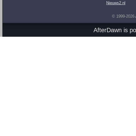
Nieuws2.nl
© 1999-2026
AfterDawn is p