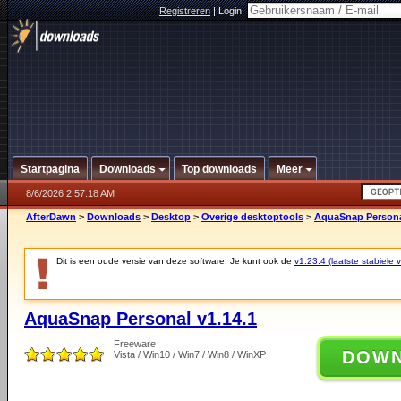
Registreren
|
Login:
Startpagina
Downloads
Top downloads
Meer
8/6/2026 2:57:18 AM
AfterDawn
>
Downloads
>
Desktop
>
Overige desktoptools
>
AquaSnap Persona
Dit is een oude versie van deze software. Je kunt ook de
v1.23.4 (laatste stabiele v
AquaSnap Personal v1.14.1
Freeware
DOW
Vista / Win10 / Win7 / Win8 / WinXP