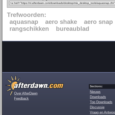
Trefwoorden:
aquasnap
aero shake
aero snap
rangschikken
bureaublad
Sections:
Nieuws
Over AfterDawn
Downloads
Feedback
Top Downloads
Discussie
Vraag en Antwoo