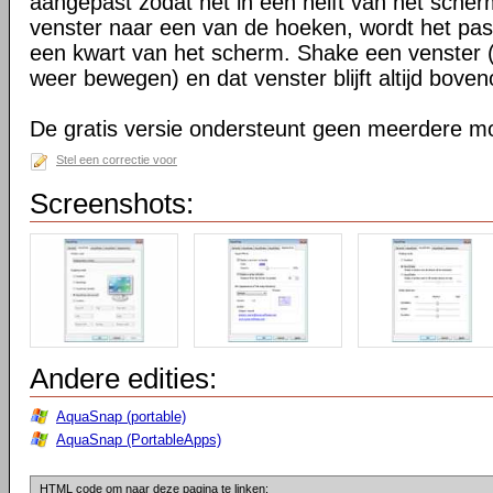
aangepast zodat het in een helft van het scherm
venster naar een van de hoeken, wordt het pa
een kwart van het scherm. Shake een venster 
weer bewegen) en dat venster blijft altijd boven
De gratis versie ondersteunt geen meerdere mo
Stel een correctie voor
Screenshots:
Andere edities:
AquaSnap (portable)
AquaSnap (PortableApps)
HTML code om naar deze pagina te linken: