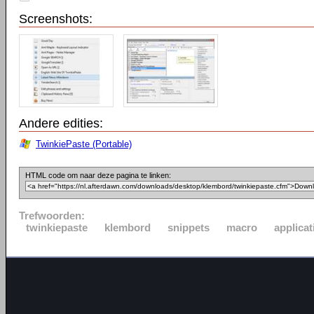
Screenshots:
Andere edities:
TwinkiePaste (Portable)
HTML code om naar deze pagina te linken:
Trefwoorden:
twinkiepaste
klembord
snippets
macro
applicat