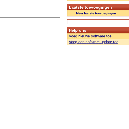
Laatste toevoegingen
Meer laatste toevoegingen
Help ons
Voeg nieuwe software toe
Voeg een software update toe