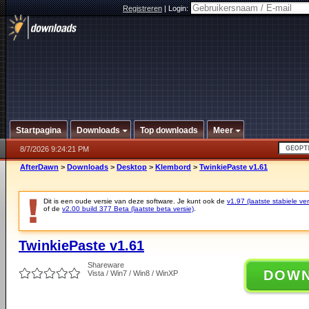
Registreren
|
Login:
Startpagina
Downloads
Top downloads
Meer
8/7/2026 9:24:21 PM
AfterDawn
>
Downloads
>
Desktop
>
Klembord
>
TwinkiePaste v1.61
Dit is een oude versie van deze software. Je kunt ook de
v1.97 (laatste stabiele ver
of de
v2.00 build 377 Beta (laatste beta versie)
.
TwinkiePaste v1.61
Shareware
DOW
Vista / Win7 / Win8 / WinXP