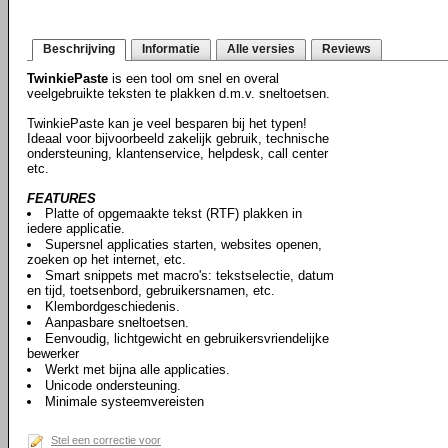
Beschrijving
Informatie
Alle versies
Reviews
TwinkiePaste
is een tool om snel en overal
veelgebruikte teksten te plakken d.m.v. sneltoetsen.
TwinkiePaste kan je veel besparen bij het typen!
Ideaal voor bijvoorbeeld zakelijk gebruik, technische
ondersteuning, klantenservice, helpdesk, call center
etc.
FEATURES
Platte of opgemaakte tekst (RTF) plakken in
iedere applicatie.
Supersnel applicaties starten, websites openen,
zoeken op het internet, etc.
Smart snippets met macro's: tekstselectie, datum
en tijd, toetsenbord, gebruikersnamen, etc.
Klembordgeschiedenis.
Aanpasbare sneltoetsen.
Eenvoudig, lichtgewicht en gebruikersvriendelijke
bewerker
Werkt met bijna alle applicaties.
Unicode ondersteuning.
Minimale systeemvereisten
Stel een correctie voor