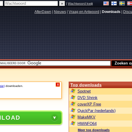
|
Wachtwoord kwijt
AfterDawn
|
Nieuws
|
Vraag en Antwoord
|
Downloads
|
Discu
Top downloads
X
sie)
downloaden.
Spotnet
DVD Shrink
coverXP Free
QuickPar (nederlands)
NLOAD
MakeMKV
HWiNFO64
Meer top downloads