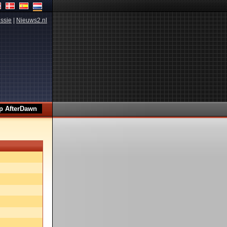
ssie
|
Nieuws2.nl