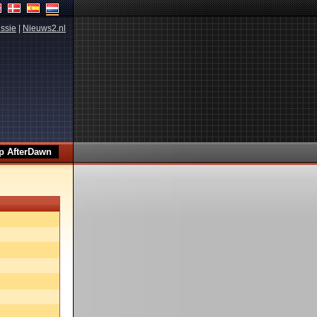
ssie
|
Nieuws2.nl