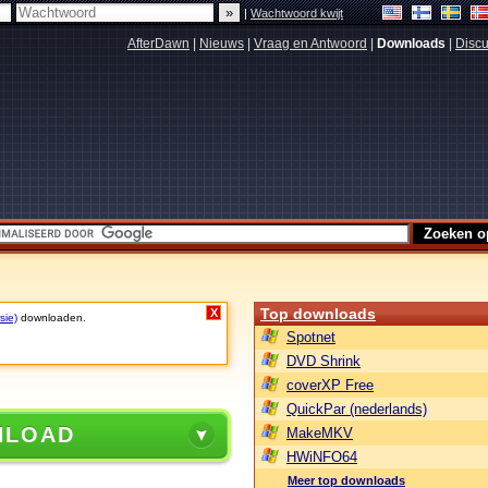
|
Wachtwoord kwijt
AfterDawn
|
Nieuws
|
Vraag en Antwoord
|
Downloads
|
Discu
Top downloads
X
sie)
downloaden.
Spotnet
DVD Shrink
coverXP Free
QuickPar (nederlands)
NLOAD
MakeMKV
HWiNFO64
Meer top downloads