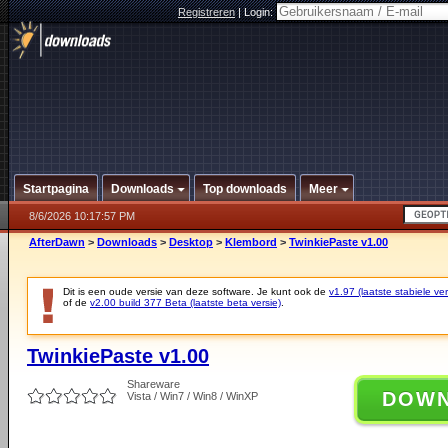
Registreren
|
Login:
Startpagina
Downloads
Top downloads
Meer
8/6/2026 10:17:57 PM
AfterDawn
>
Downloads
>
Desktop
>
Klembord
>
TwinkiePaste v1.00
Dit is een oude versie van deze software. Je kunt ook de
v1.97 (laatste stabiele ver
of de
v2.00 build 377 Beta (laatste beta versie)
.
TwinkiePaste v1.00
Shareware
DOW
Vista / Win7 / Win8 / WinXP