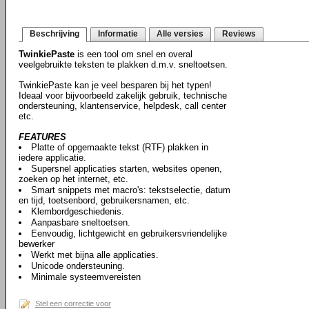
Beschrijving
Informatie
Alle versies
Reviews
TwinkiePaste
is een tool om snel en overal
veelgebruikte teksten te plakken d.m.v. sneltoetsen.
TwinkiePaste kan je veel besparen bij het typen!
Ideaal voor bijvoorbeeld zakelijk gebruik, technische
ondersteuning, klantenservice, helpdesk, call center
etc.
FEATURES
Platte of opgemaakte tekst (RTF) plakken in
iedere applicatie.
Supersnel applicaties starten, websites openen,
zoeken op het internet, etc.
Smart snippets met macro's: tekstselectie, datum
en tijd, toetsenbord, gebruikersnamen, etc.
Klembordgeschiedenis.
Aanpasbare sneltoetsen.
Eenvoudig, lichtgewicht en gebruikersvriendelijke
bewerker
Werkt met bijna alle applicaties.
Unicode ondersteuning.
Minimale systeemvereisten
Stel een correctie voor