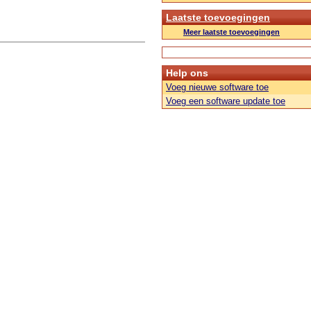
Laatste toevoegingen
Meer laatste toevoegingen
Help ons
Voeg nieuwe software toe
Voeg een software update toe