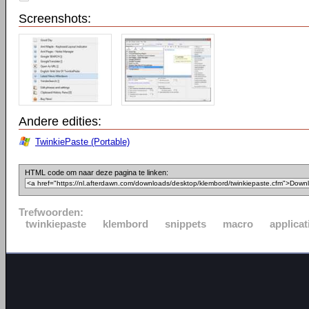
Screenshots:
Andere edities:
TwinkiePaste (Portable)
HTML code om naar deze pagina te linken:
Trefwoorden:
twinkiepaste
klembord
snippets
macro
applicat