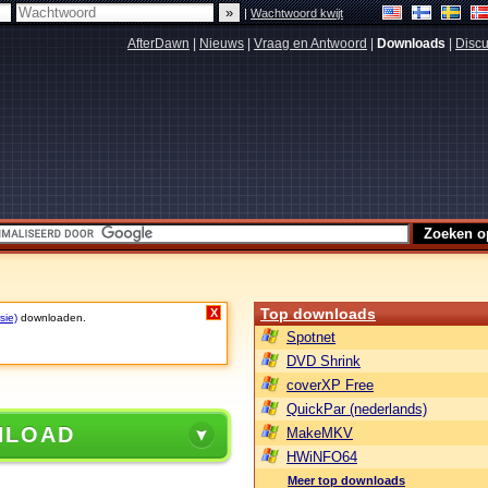
|
Wachtwoord kwijt
AfterDawn
|
Nieuws
|
Vraag en Antwoord
|
Downloads
|
Discu
Top downloads
X
sie)
downloaden.
Spotnet
DVD Shrink
coverXP Free
QuickPar (nederlands)
NLOAD
MakeMKV
HWiNFO64
Meer top downloads