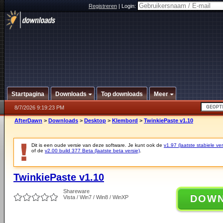
Registreren
|
Login:
Startpagina
Downloads
Top downloads
Meer
8/7/2026 9:19:23 PM
AfterDawn
>
Downloads
>
Desktop
>
Klembord
>
TwinkiePaste v1.10
Dit is een oude versie van deze software. Je kunt ook de
v1.97 (laatste stabiele ver
of de
v2.00 build 377 Beta (laatste beta versie)
.
TwinkiePaste v1.10
Shareware
DOW
Vista / Win7 / Win8 / WinXP