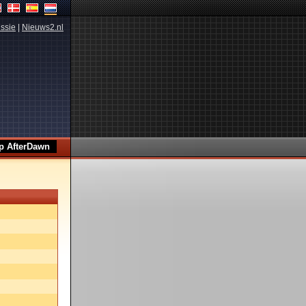
ssie
|
Nieuws2.nl