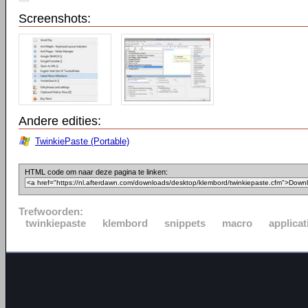
Screenshots:
Andere edities:
TwinkiePaste (Portable)
HTML code om naar deze pagina te linken:
Trefwoorden:
twinkiepaste
klembord
snippets
macro
applicat