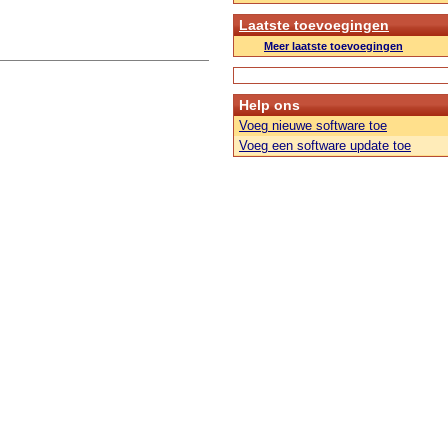
Laatste toevoegingen
Meer laatste toevoegingen
Help ons
Voeg nieuwe software toe
Voeg een software update toe