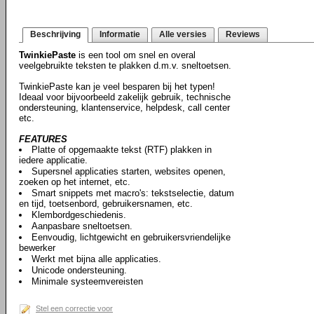
Beschrijving
Informatie
Alle versies
Reviews
TwinkiePaste
is een tool om snel en overal
veelgebruikte teksten te plakken d.m.v. sneltoetsen.
TwinkiePaste kan je veel besparen bij het typen!
Ideaal voor bijvoorbeeld zakelijk gebruik, technische
ondersteuning, klantenservice, helpdesk, call center
etc.
FEATURES
Platte of opgemaakte tekst (RTF) plakken in
iedere applicatie.
Supersnel applicaties starten, websites openen,
zoeken op het internet, etc.
Smart snippets met macro's: tekstselectie, datum
en tijd, toetsenbord, gebruikersnamen, etc.
Klembordgeschiedenis.
Aanpasbare sneltoetsen.
Eenvoudig, lichtgewicht en gebruikersvriendelijke
bewerker
Werkt met bijna alle applicaties.
Unicode ondersteuning.
Minimale systeemvereisten
Stel een correctie voor