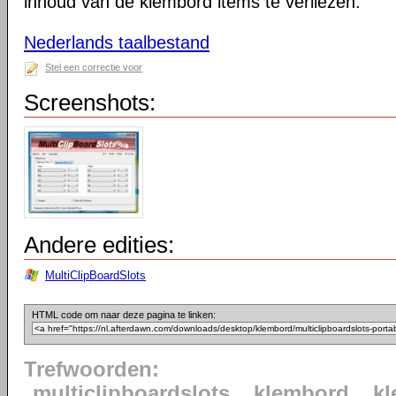
inhoud van de klembord items te verliezen.
Nederlands taalbestand
Stel een correctie voor
Screenshots:
Andere edities:
MultiClipBoardSlots
HTML code om naar deze pagina te linken:
Trefwoorden:
multiclipboardslots
klembord
k