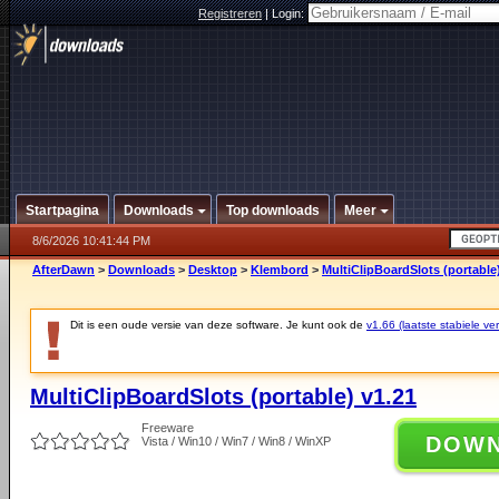
Registreren
|
Login:
Startpagina
Downloads
Top downloads
Meer
8/6/2026 10:41:44 PM
AfterDawn
>
Downloads
>
Desktop
>
Klembord
>
MultiClipBoardSlots (portable
Dit is een oude versie van deze software. Je kunt ook de
v1.66 (laatste stabiele ver
MultiClipBoardSlots (portable) v1.21
Freeware
DOW
Vista / Win10 / Win7 / Win8 / WinXP