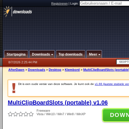
Registreren
|
Login:
Startpagina
Downloads
Top downloads
Meer
8/7/2026 2:25:44 PM
AfterDawn
>
Downloads
>
Desktop
>
Klembord
>
MultiClipBoardSlots (portable
Dit is een oude versie van deze software. Je kunt ook de
v1.66 (laatste stabiele ver
MultiClipBoardSlots (portable) v1.06
Freeware
DOW
Vista / Win10 / Win7 / Win8 / WinXP