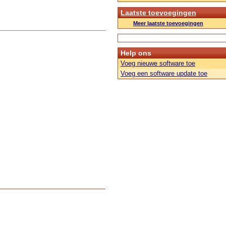
Laatste toevoegingen
Meer laatste toevoegingen
Help ons
Voeg nieuwe software toe
Voeg een software update toe