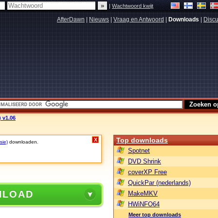
|
Wachtwoord kwijt
AfterDawn
|
Nieuws
|
Vraag en Antwoord
|
Downloads
|
Discu
) v1.06
Top downloads
X
sie)
downloaden.
Spotnet
DVD Shrink
coverXP Free
QuickPar (nederlands)
NLOAD
MakeMKV
HWiNFO64
Meer top downloads