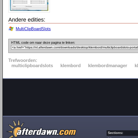
Andere edities:
MultiClipBoardSlots
HTML code om naar deze pagina te linken:
Trefwoorden:
multiclipboardslots
klembord
klembordmanager
k
Sections: