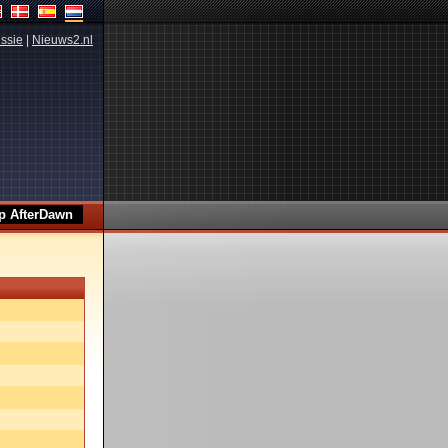
ssie
|
Nieuws2.nl