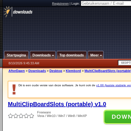
Registreren
|
Login:
Startpagina
Downloads
Top downloads
Meer
8/10/2026 9:45:33 AM
AfterDawn
>
Downloads
>
Desktop
>
Klembord
>
MultiClipBoardSlots (portable)
Dit is een oude versie van deze software. Je kunt ook de
v1.66 (laatste stabiele ver
MultiClipBoardSlots (portable) v1.0
Freeware
DOW
Vista / Win10 / Win7 / Win8 / WinXP