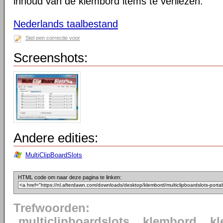
inhoud van de klembord items te verliezen.
Nederlands taalbestand
Stel een correctie voor
Screenshots:
Andere edities:
MultiClipBoardSlots
HTML code om naar deze pagina te linken:
Trefwoorden:
multiclipboardslots
klembord
k