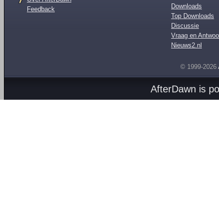
Downloads
Feedback
Top Downloads
Discussie
Vraag en Antwoo
Nieuws2.nl
© 1999-2026
AfterDawn is p