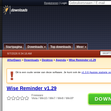
Registreren
|
Login:
Startpagina
Downloads
Top downloads
Meer
8/7/2026 8:34:16 AM
AfterDawn
>
Downloads
>
Desktop
>
Agenda
>
Wise Reminder v1.29
Dit is een oude versie van deze software. Je kunt ook de
v1.3.6 (laatste stabiele ve
Wise Reminder v1.29
Freeware
DOW
Vista / Win10 / Win7 / Win8 / WinXP