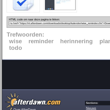
HTML code om naar deze pagina te linken:
Trefwoorden:
wise
reminder
herinnering
pla
todo
Sections:
Nieuws
Over AfterDawn