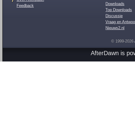
Downloads
Feedback
Top Downloads
Discussie
Vraag en Antwoo
Nieuws2.nl
© 1999-2026
AfterDawn is p