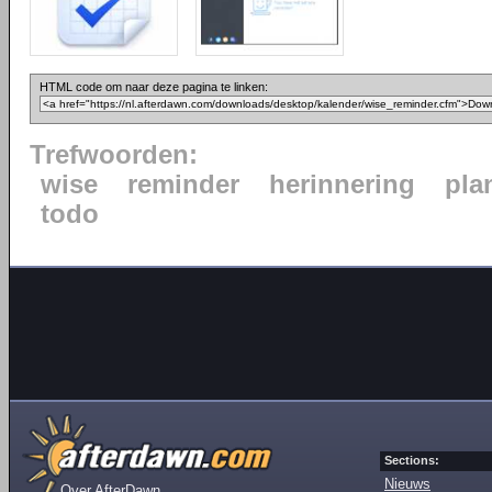
HTML code om naar deze pagina te linken:
Trefwoorden:
wise
reminder
herinnering
pla
todo
Sections:
Nieuws
Over AfterDawn