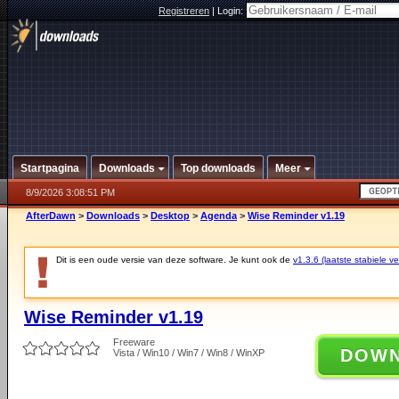
Registreren
|
Login:
Startpagina
Downloads
Top downloads
Meer
8/9/2026 3:08:51 PM
AfterDawn
>
Downloads
>
Desktop
>
Agenda
>
Wise Reminder v1.19
Dit is een oude versie van deze software. Je kunt ook de
v1.3.6 (laatste stabiele ve
Wise Reminder v1.19
Freeware
DOW
Vista / Win10 / Win7 / Win8 / WinXP