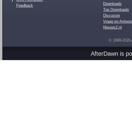
Downloads
Feedback
Top Downloads
Discussie
Vraag en Antwoo
Nieuws2.nl
© 1999-2026
AfterDawn is p