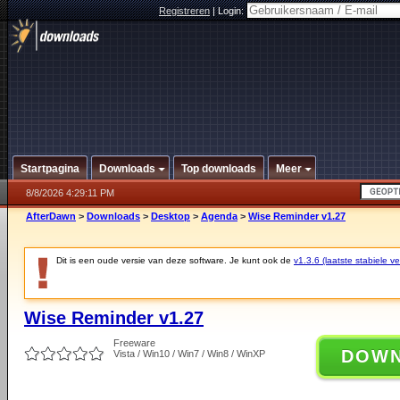
Registreren
|
Login:
Startpagina
Downloads
Top downloads
Meer
8/8/2026 4:29:11 PM
AfterDawn
>
Downloads
>
Desktop
>
Agenda
>
Wise Reminder v1.27
Dit is een oude versie van deze software. Je kunt ook de
v1.3.6 (laatste stabiele ve
Wise Reminder v1.27
Freeware
DOW
Vista / Win10 / Win7 / Win8 / WinXP