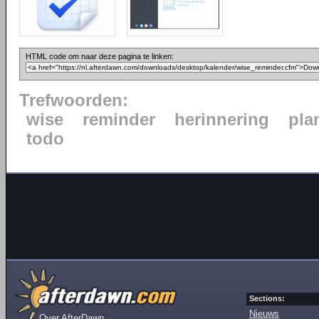
HTML code om naar deze pagina te linken:
Trefwoorden:
wise
reminder
herinnering
pla
todo
Sections:
Nieuws
Over AfterDawn