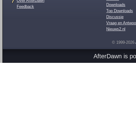
Over AfterDawn
Downloads
Feedback
Top Downloads
Discussie
Vraag en Antwoo
Nieuws2.nl
© 1999-2026
AfterDawn is p