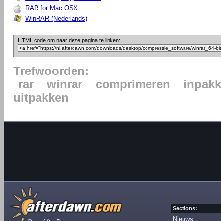
RAR for Mac OSX
WinRAR (Nederlands)
HTML code om naar deze pagina te linken:
Trefwoorden:
rar
winrar
comprimeren
inpak
uitpakken
Sections:
Nieuws