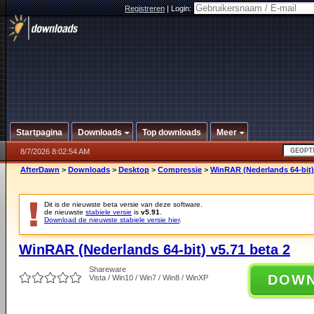
Registreren
|
Login:
Startpagina
Downloads
Top downloads
Meer
8/7/2026 8:02:54 AM
AfterDawn
>
Downloads
>
Desktop
>
Compressie
>
WinRAR (Nederlands 64-bit) 
Dit is de nieuwste beta versie van deze software.
de nieuwste
stabiele versie
is
v5.91
.
Download de nieuwste stabiele versie hier
.
WinRAR (Nederlands 64-bit) v5.71 beta 2
Shareware
DOW
Vista / Win10 / Win7 / Win8 / WinXP