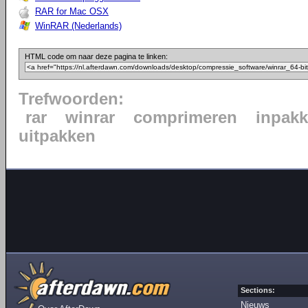
RAR for Mac OSX
WinRAR (Nederlands)
HTML code om naar deze pagina te linken:
Trefwoorden:
rar
winrar
comprimeren
inpak
uitpakken
Sections:
Nieuws