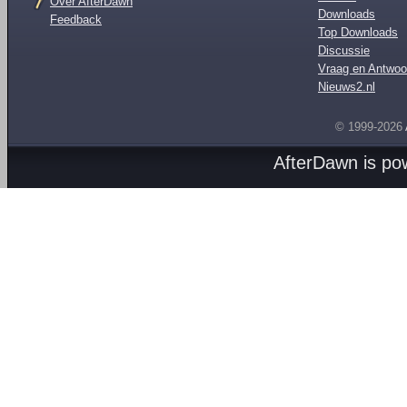
Over AfterDawn
Downloads
Feedback
Top Downloads
Discussie
Vraag en Antwoo
Nieuws2.nl
© 1999-2026
AfterDawn is p