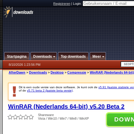
Registreren
|
Login:
Startpagina
Downloads
Top downloads
Meer
8/10/2026 1:23:56 PM
AfterDawn
>
Downloads
>
Desktop
>
Compressie
>
WinRAR (Nederlands 64-bit)
Dit is een oude versie van deze software. Je kunt ook de
v5.91 (laatste stabiele ver
of de
v5.71 beta 2 (laatste beta versie)
.
WinRAR (Nederlands 64-bit) v5.20 Beta 2
Shareware
DOW
Vista / Win10 / Win7 / Win8 / WinXP