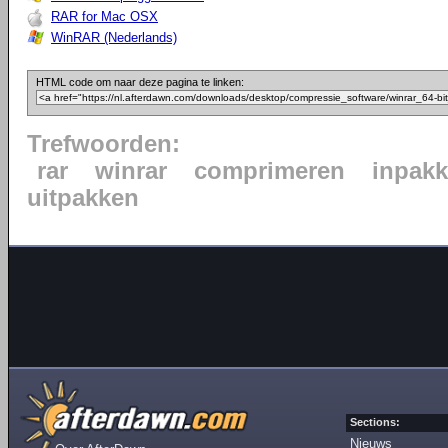
RAR for Mac OSX
WinRAR (Nederlands)
HTML code om naar deze pagina te linken:
Trefwoorden:
rar
winrar
comprimeren
inpak
uitpakken
Sections:
Nieuws