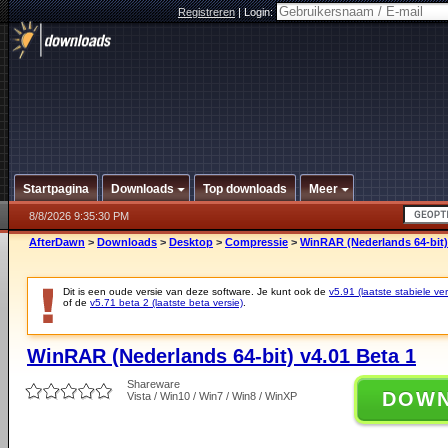
Registreren
|
Login:
Startpagina
Downloads
Top downloads
Meer
8/8/2026 9:35:30 PM
AfterDawn
>
Downloads
>
Desktop
>
Compressie
>
WinRAR (Nederlands 64-bit)
Dit is een oude versie van deze software. Je kunt ook de
v5.91 (laatste stabiele ver
of de
v5.71 beta 2 (laatste beta versie)
.
WinRAR (Nederlands 64-bit) v4.01 Beta 1
Shareware
DOW
Vista / Win10 / Win7 / Win8 / WinXP