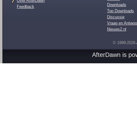
Over AfterDawn
Downloads
Feedback
Top Downloads
Discussie
Vraag en Antwoo
Nieuws2.nl
© 1999-2026
AfterDawn is p