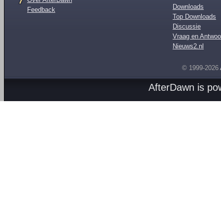
Downloads
Feedback
Top Downloads
Discussie
Vraag en Antwoo
Nieuws2.nl
© 1999-2026
AfterDawn is p