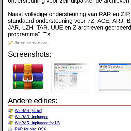
ondersteuning voor zelf-uitpakkende archieven
Naast volledige ondersteuning van RAR en ZIP
standaard ondersteuning voor 7Z, ACE, ARJ, 
JAR, LZH, TAR, UUE en Z archieven gecreeerd
programma''''''''s.
Stel een correctie voor
Screenshots:
Andere edities:
WinRAR (64-bit)
WinRAR Unplugged
WinRAR Unplugged for U3
RAR for Mac OSX