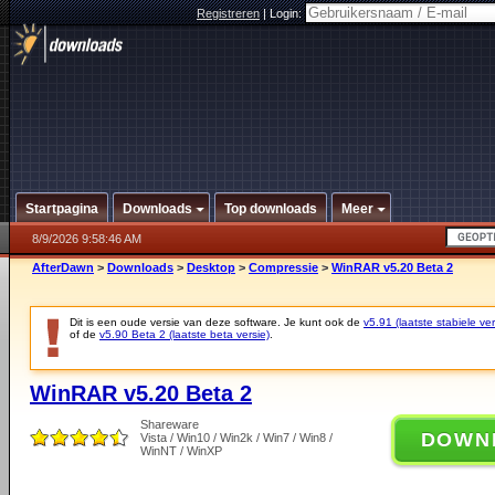
Registreren
|
Login:
Startpagina
Downloads
Top downloads
Meer
8/9/2026 9:58:46 AM
AfterDawn
>
Downloads
>
Desktop
>
Compressie
>
WinRAR v5.20 Beta 2
Dit is een oude versie van deze software. Je kunt ook de
v5.91 (laatste stabiele ver
of de
v5.90 Beta 2 (laatste beta versie)
.
WinRAR v5.20 Beta 2
Shareware
DOWN
Vista / Win10 / Win2k / Win7 / Win8 /
WinNT / WinXP