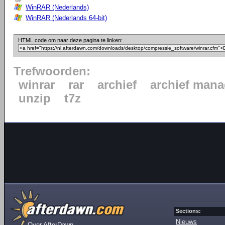
WinRAR (Nederlands)
WinRAR (Nederlands 64-bit)
HTML code om naar deze pagina te linken:
Trefwoorden:
winrar
rar
archief
archief mana
unzip
t7z
Sections:
Nieuws
Over AfterDawn