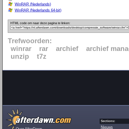
WinRAR (Nederlands)
WinRAR (Nederlands 64-bit)
HTML code om naar deze pagina te linken:
Trefwoorden:
winrar
rar
archief
archief mana
unzip
t7z
Sections:
Nieuws
Over AfterDawn