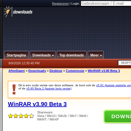
Registreren
|
Login:
Startpagina
Downloads
Top downloads
Meer
8/9/2026 12:35:45 PM
AfterDawn
>
Downloads
>
Desktop
>
Compressie
>
WinRAR v3.90 Beta 3
Dit is een oude versie van deze software. Je kunt ook de
v5.91 (laatste stabiele ver
of de
v5.90 Beta 2 (laatste beta versie)
.
WinRAR v3.90 Beta 3
Shareware
DOWN
Vista / Win10 / Win2k / Win7 / Win8 /
WinNT / WinXP