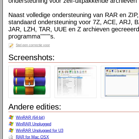
ondersteuning voor zelf-uitpakkende archieven
Naast volledige ondersteuning van RAR en ZIP
standaard ondersteuning voor 7Z, ACE, ARJ, 
JAR, LZH, TAR, UUE en Z archieven gecreeerd
programma''''''''s.
Stel een correctie voor
Screenshots:
Andere edities:
WinRAR (64-bit)
WinRAR Unplugged
WinRAR Unplugged for U3
RAR for Mac OSX