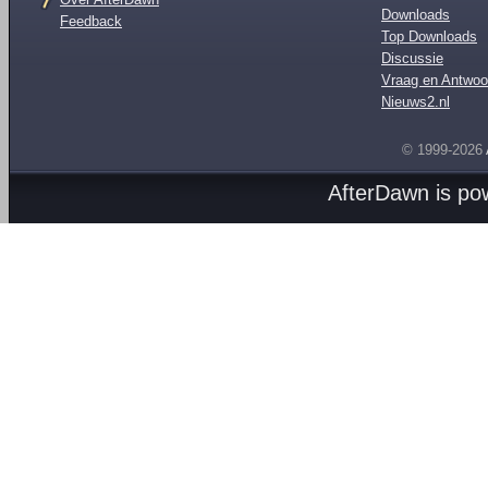
Downloads
Feedback
Top Downloads
Discussie
Vraag en Antwoo
Nieuws2.nl
© 1999-2026
AfterDawn is p