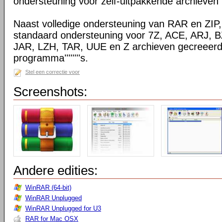
ondersteuning voor zelf-uitpakkende archieven
Naast volledige ondersteuning van RAR en ZIP
standaard ondersteuning voor 7Z, ACE, ARJ, 
JAR, LZH, TAR, UUE en Z archieven gecreeerd
programma''''''''s.
Stel een correctie voor
Screenshots:
Andere edities:
WinRAR (64-bit)
WinRAR Unplugged
WinRAR Unplugged for U3
RAR for Mac OSX