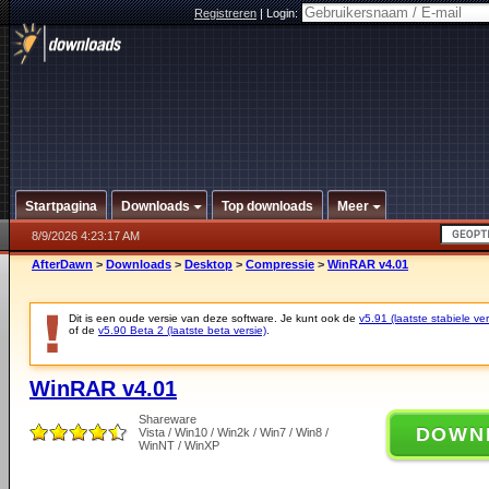
Registreren
|
Login:
Startpagina
Downloads
Top downloads
Meer
8/9/2026 4:23:17 AM
AfterDawn
>
Downloads
>
Desktop
>
Compressie
>
WinRAR v4.01
Dit is een oude versie van deze software. Je kunt ook de
v5.91 (laatste stabiele ver
of de
v5.90 Beta 2 (laatste beta versie)
.
WinRAR v4.01
Shareware
DOWN
Vista / Win10 / Win2k / Win7 / Win8 /
WinNT / WinXP