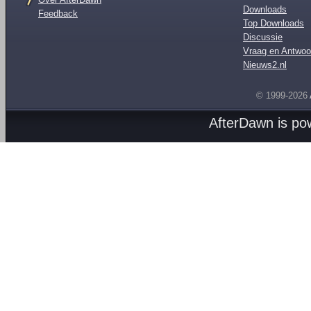
Downloads
Feedback
Top Downloads
Discussie
Vraag en Antwoo
Nieuws2.nl
© 1999-2026
AfterDawn is p