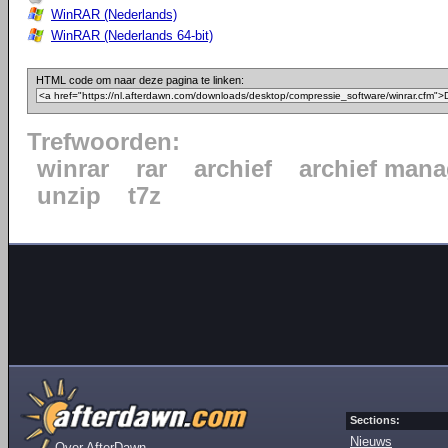
WinRAR (Nederlands)
WinRAR (Nederlands 64-bit)
HTML code om naar deze pagina te linken:
Trefwoorden:
winrar
rar
archief
archief mana
unzip
t7z
Sections:
Nieuws
Over AfterDawn