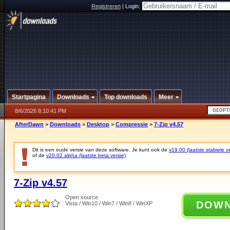
Registreren
|
Login:
Startpagina
Downloads
Top downloads
Meer
8/6/2026 8:10:41 PM
AfterDawn
>
Downloads
>
Desktop
>
Compressie
>
7-Zip v4.57
Dit is een oude versie van deze software. Je kunt ook de
v19.00 (laatste stabiele ve
of de
v20.02 alpha (laatste beta versie)
.
7-Zip v4.57
Open source
DOW
Vista / Win10 / Win7 / Win8 / WinXP