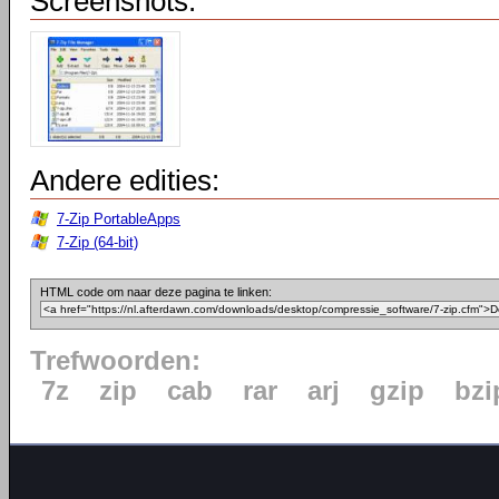
Screenshots:
Andere edities:
7-Zip PortableApps
7-Zip (64-bit)
HTML code om naar deze pagina te linken:
Trefwoorden:
7z
zip
cab
rar
arj
gzip
bzi