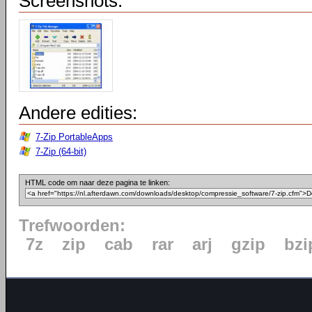
Screenshots:
Andere edities:
7-Zip PortableApps
7-Zip (64-bit)
HTML code om naar deze pagina te linken:
Trefwoorden:
7z
zip
cab
rar
arj
gzip
bzi