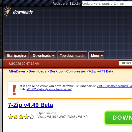
Registreren
|
Login:
Startpagina
Downloads
Top downloads
Meer
8/8/2026 10:47:12 AM
AfterDawn
>
Downloads
>
Desktop
>
Compressie
>
7-Zip v4.49 Beta
Dit is een oude versie van deze software. Je kunt ook de
v19.00 (laatste stabiele ve
of de
v20.02 alpha (laatste beta versie)
.
7-Zip v4.49 Beta
Open source
DOW
Vista / Win10 / Win7 / Win8 / WinXP