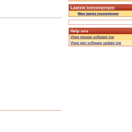
Laatste toevoegingen
Meer laatste toevoegingen
Help ons
Voeg nieuwe software toe
Voeg een software update toe