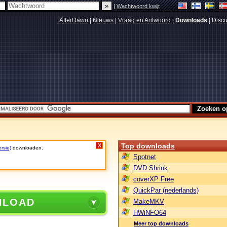
|
Wachtwoord kwijt
AfterDawn
|
Nieuws
|
Vraag en Antwoord
|
Downloads
|
Discu
Top downloads
X
rsie)
downloaden.
Spotnet
DVD Shrink
coverXP Free
QuickPar (nederlands)
NLOAD
MakeMKV
HWiNFO64
Meer top downloads