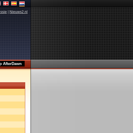
ssie
|
Nieuws2.nl