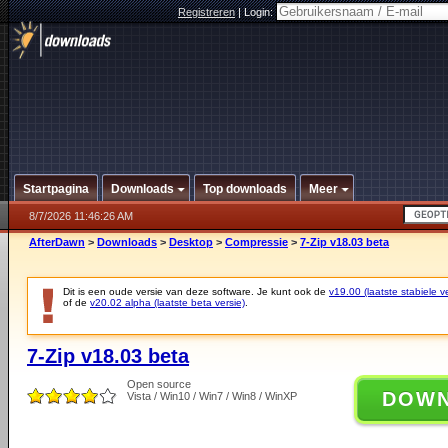
Registreren
|
Login:
Startpagina
Downloads
Top downloads
Meer
8/7/2026 11:46:26 AM
AfterDawn
>
Downloads
>
Desktop
>
Compressie
>
7-Zip v18.03 beta
Dit is een oude versie van deze software. Je kunt ook de
v19.00 (laatste stabiele ve
of de
v20.02 alpha (laatste beta versie)
.
7-Zip v18.03 beta
Open source
DOW
Vista / Win10 / Win7 / Win8 / WinXP