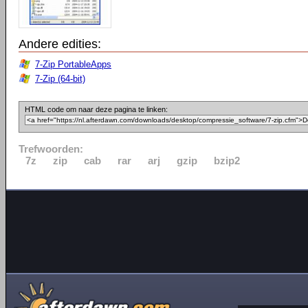
Andere edities:
7-Zip PortableApps
7-Zip (64-bit)
HTML code om naar deze pagina te linken:
Trefwoorden:
7z
zip
cab
rar
arj
gzip
bzip2