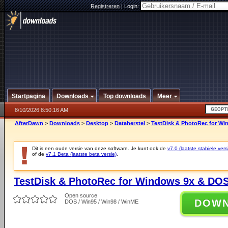
Registreren
|
Login:
Startpagina
Downloads
Top downloads
Meer
8/10/2026 8:50:16 AM
AfterDawn
>
Downloads
>
Desktop
>
Dataherstel
>
TestDisk & PhotoRec for Wi
Dit is een oude versie van deze software. Je kunt ook de
v7.0 (laatste stabiele vers
of de
v7.1 Beta (laatste beta versie)
.
TestDisk & PhotoRec for Windows 9x & DOS
Open source
DOW
DOS / Win95 / Win98 / WinME