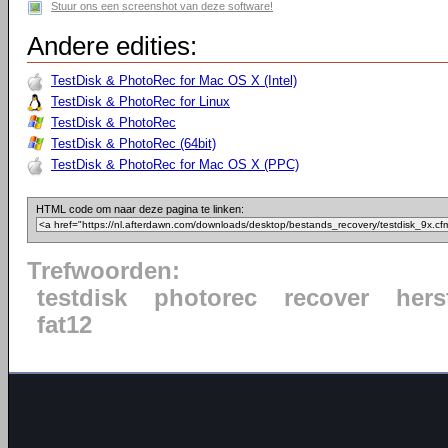
Stuur ons een screenshot van deze software!
Andere edities:
TestDisk & PhotoRec for Mac OS X (Intel)
TestDisk & PhotoRec for Linux
TestDisk & PhotoRec
TestDisk & PhotoRec (64bit)
TestDisk & PhotoRec for Mac OS X (PPC)
HTML code om naar deze pagina te linken:
Trefwoorden:
testdisk
photorec
recover
hers
fat12