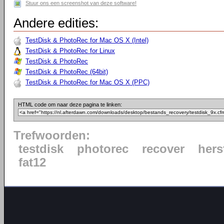
Stuur ons een screenshot van deze software!
Andere edities:
TestDisk & PhotoRec for Mac OS X (Intel)
TestDisk & PhotoRec for Linux
TestDisk & PhotoRec
TestDisk & PhotoRec (64bit)
TestDisk & PhotoRec for Mac OS X (PPC)
HTML code om naar deze pagina te linken:
Trefwoorden:
testdisk
photorec
recover
hers
fat12