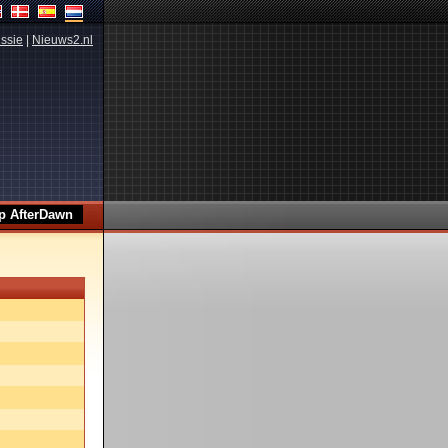
ssie
|
Nieuws2.nl