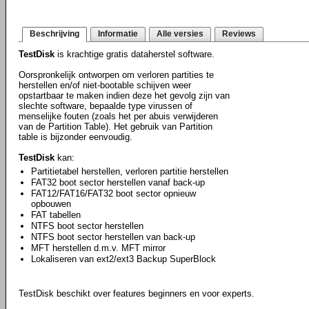
Beschrijving
Informatie
Alle versies
Reviews
TestDisk
is krachtige gratis dataherstel software.
Oorspronkelijk ontworpen om verloren partities te
herstellen en/of niet-bootable schijven weer
opstartbaar te maken indien deze het gevolg zijn van
slechte software, bepaalde type virussen of
menselijke fouten (zoals het per abuis verwijderen
van de Partition Table). Het gebruik van Partition
table is bijzonder eenvoudig.
TestDisk
kan:
Partitietabel herstellen, verloren partitie herstellen
FAT32 boot sector herstellen vanaf back-up
FAT12/FAT16/FAT32 boot sector opnieuw
opbouwen
FAT tabellen
NTFS boot sector herstellen
NTFS boot sector herstellen van back-up
MFT herstellen d.m.v. MFT mirror
Lokaliseren van ext2/ext3 Backup SuperBlock
TestDisk beschikt over features beginners en voor experts.