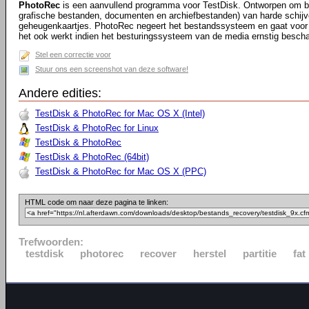
PhotoRec
is een aanvullend programma voor TestDisk. Ontworpen om be
grafische bestanden, documenten en archiefbestanden) van harde schij
geheugenkaartjes. PhotoRec negeert het bestandssysteem en gaat voor 
het ook werkt indien het besturingssysteem van de media ernstig bescha
Stel een correctie voor
Stuur ons een screenshot van deze software!
Andere edities:
TestDisk & PhotoRec for Mac OS X (Intel)
TestDisk & PhotoRec for Linux
TestDisk & PhotoRec
TestDisk & PhotoRec (64bit)
TestDisk & PhotoRec for Mac OS X (PPC)
HTML code om naar deze pagina te linken:
Trefwoorden:
testdisk
photorec
recover
herstel
partitie
fat