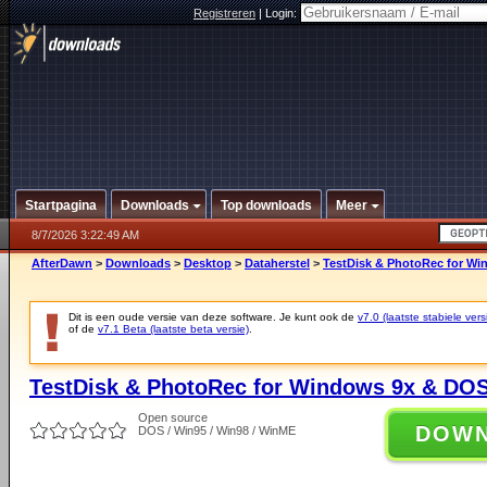
Registreren
|
Login:
Startpagina
Downloads
Top downloads
Meer
8/7/2026 3:22:49 AM
AfterDawn
>
Downloads
>
Desktop
>
Dataherstel
>
TestDisk & PhotoRec for Wi
Dit is een oude versie van deze software. Je kunt ook de
v7.0 (laatste stabiele vers
of de
v7.1 Beta (laatste beta versie)
.
TestDisk & PhotoRec for Windows 9x & DOS
Open source
DOW
DOS / Win95 / Win98 / WinME