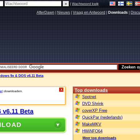
|
Wachtwoord kwijt
AfterDawn
|
Nieuws
|
Vraag en Antwoord
|
Downloads
|
Discu
ndows 9x & DOS v6.11 Beta
Top downloads
X
ie)
downloaden.
Spotnet
DVD Shrink
 v6.11 Beta
coverXP Free
QuickPar (nederlands)
NLOAD
MakeMKV
HWiNFO64
Meer top downloads