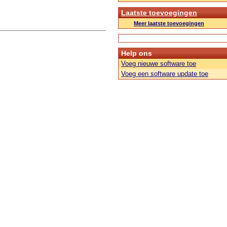
Laatste toevoegingen
Meer laatste toevoegingen
Help ons
Voeg nieuwe software toe
Voeg een software update toe