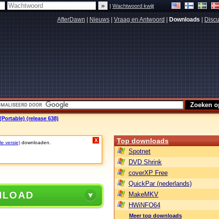
|
Wachtwoord kwijt
AfterDawn
|
Nieuws
|
Vraag en Antwoord
|
Downloads
|
Discu
ortable) (release 638)
Top downloads
X
le versie)
downloaden.
Spotnet
DVD Shrink
coverXP Free
QuickPar (nederlands)
NLOAD
MakeMKV
HWiNFO64
Meer top downloads