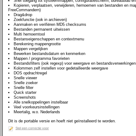
Snel toegang tot systeemmappen, configuratiescherm, bureaublad en
Kopieren, verplaatsen, verwijderen, hernoemen van bestanden en ma
FreeCommandern)
Drag&drop
Zoekfunctie (ook in archieven)
Aanmaken en verifiëren MD5 checksums
Bestanden permanent uitwissen
Multi hernoemtool
Bestanseigenschappen en contextmenu
Berekening mappengrootte
Mappen vergelijken
Bewerken bestandsdatum en kenmerken
Mappen / programma favorieten
Bestandsfilters (ook regexp) voor weergave en bestandsverwerkingen
Kolommen zelf instellen voor gedetailleerde weergave
DOS opdrachtregel
Snelle viewer
Snelle zoeker
Snelle filter
Quick starter
Screenshots
Alle snelkoppelingen instelbaar
Veel voorkeursinstellingen
Meertalig, w.o. Nederlands
Dit is de portable versie en hoeft niet geïnstalleerd te worden.
Stel een correctie voor