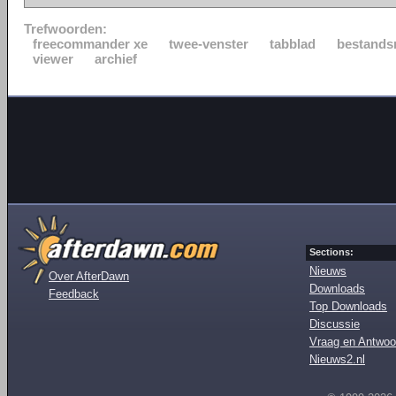
Trefwoorden:
freecommander xe
twee-venster
tabblad
bestands
viewer
archief
Sections:
Nieuws
Over AfterDawn
Downloads
Feedback
Top Downloads
Discussie
Vraag en Antwoo
Nieuws2.nl