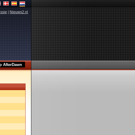
ssie
|
Nieuws2.nl