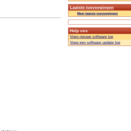
Laatste toevoegingen
Meer laatste toevoegingen
Help ons
Voeg nieuwe software toe
Voeg een software update toe