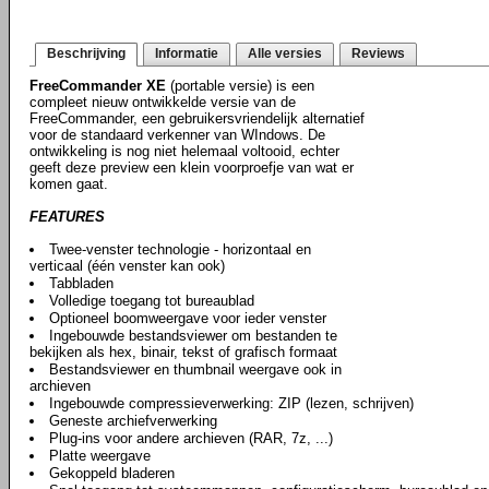
Beschrijving
Informatie
Alle versies
Reviews
FreeCommander XE
(portable versie) is een
compleet nieuw ontwikkelde versie van de
FreeCommander, een gebruikersvriendelijk alternatief
voor de standaard verkenner van WIndows. De
ontwikkeling is nog niet helemaal voltooid, echter
geeft deze preview een klein voorproefje van wat er
komen gaat.
FEATURES
Twee-venster technologie - horizontaal en
verticaal (één venster kan ook)
Tabbladen
Volledige toegang tot bureaublad
Optioneel boomweergave voor ieder venster
Ingebouwde bestandsviewer om bestanden te
bekijken als hex, binair, tekst of grafisch formaat
Bestandsviewer en thumbnail weergave ook in
archieven
Ingebouwde compressieverwerking: ZIP (lezen, schrijven)
Geneste archiefverwerking
Plug-ins voor andere archieven (RAR, 7z, ...)
Platte weergave
Gekoppeld bladeren