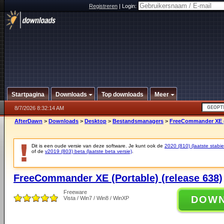
Registreren
|
Login:
Startpagina
Downloads
Top downloads
Meer
8/7/2026 8:32:14 AM
AfterDawn
>
Downloads
>
Desktop
>
Bestandsmanagers
>
FreeCommander XE (P
Dit is een oude versie van deze software. Je kunt ook de
2020 (810) (laatste stabie
of de
v2019 (803) beta (laatste beta versie)
.
FreeCommander XE (Portable) (release 638)
Freeware
DOW
Vista / Win7 / Win8 / WinXP