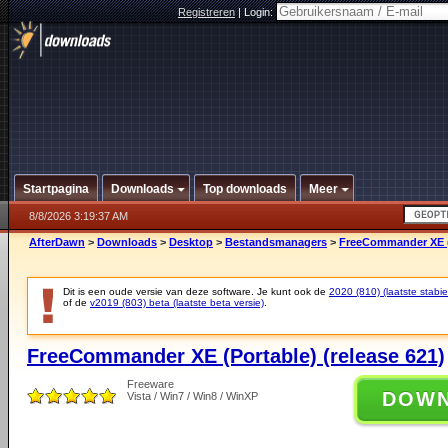
Registreren
|
Login:
Startpagina
Downloads
Top downloads
Meer
8/8/2026 3:19:37 AM
AfterDawn
>
Downloads
>
Desktop
>
Bestandsmanagers
>
FreeCommander XE (P
Dit is een oude versie van deze software. Je kunt ook de
2020 (810) (laatste stabie
of de
v2019 (803) beta (laatste beta versie)
.
FreeCommander XE (Portable) (release 621)
Freeware
DOW
Vista / Win7 / Win8 / WinXP