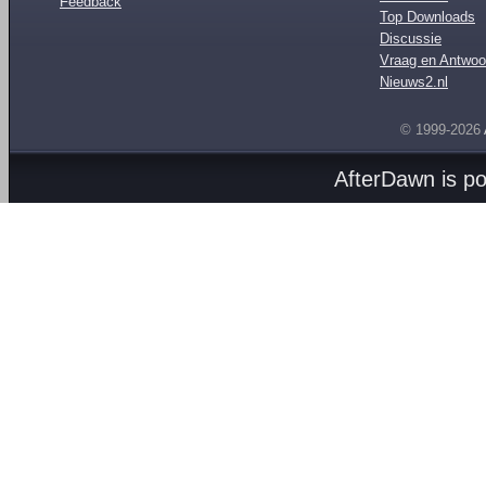
Feedback
Top Downloads
Discussie
Vraag en Antwoo
Nieuws2.nl
© 1999-2026
AfterDawn is p