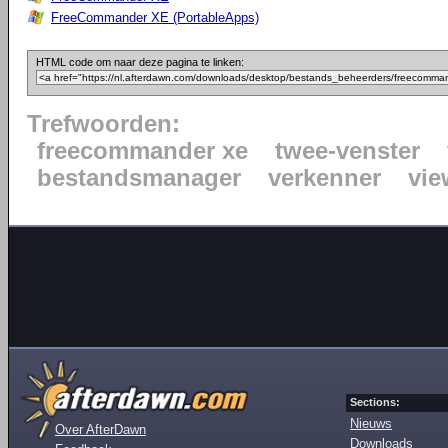
FreeCommander XE (PortableApps)
HTML code om naar deze pagina te linken:
Trefwoorden:
freecommander xe
twee-venster
bestandsmanager
verkenner
vie
Sections:
Nieuws
Over AfterDawn
Downloads