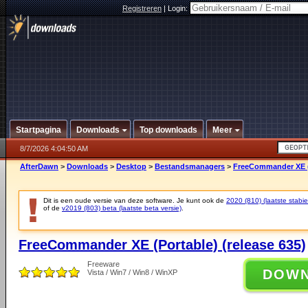
Registreren
|
Login:
Startpagina
Downloads
Top downloads
Meer
8/7/2026 4:04:50 AM
AfterDawn
>
Downloads
>
Desktop
>
Bestandsmanagers
>
FreeCommander XE (P
Dit is een oude versie van deze software. Je kunt ook de
2020 (810) (laatste stabie
of de
v2019 (803) beta (laatste beta versie)
.
FreeCommander XE (Portable) (release 635)
Freeware
DOW
Vista / Win7 / Win8 / WinXP