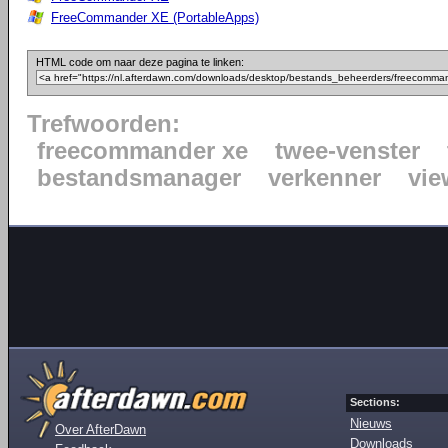
FreeCommander XE (PortableApps)
HTML code om naar deze pagina te linken:
Trefwoorden:
freecommander xe
twee-venster
bestandsmanager
verkenner
vie
Sections:
Nieuws
Over AfterDawn
Downloads