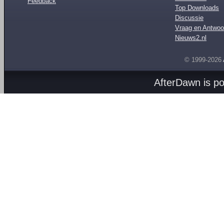
Feedback
Top Downloads
Discussie
Vraag en Antwoo
Nieuws2.nl
© 1999-2026
AfterDawn is p