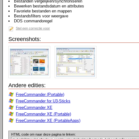
Bestanden vergelijken/synchroniseren
Bewerken bestandsdatum en attributes
Favoriete bestanden en mappen
Bestandsfilters voor weergave
DOS commandoregel
Stel een correctie voor
Screenshots:
Andere edities:
FreeCommander (Portable)
FreeCommander for U3-Sticks
FreeCommander XE
FreeCommander XE (Portable)
FreeCommander XE (PortableApps)
HTML code om naar deze pagina te linken: