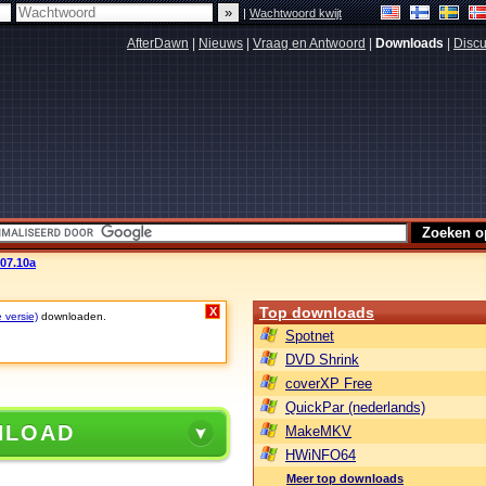
|
Wachtwoord kwijt
AfterDawn
|
Nieuws
|
Vraag en Antwoord
|
Downloads
|
Discu
07.10a
Top downloads
X
 versie)
downloaden.
Spotnet
DVD Shrink
coverXP Free
QuickPar (nederlands)
NLOAD
MakeMKV
HWiNFO64
Meer top downloads