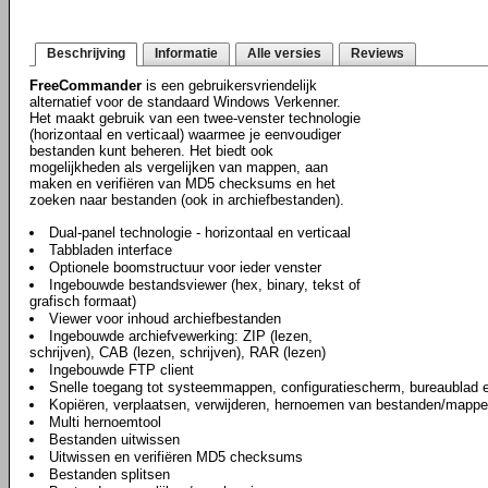
Beschrijving
Informatie
Alle versies
Reviews
FreeCommander
is een gebruikersvriendelijk
alternatief voor de standaard Windows Verkenner.
Het maakt gebruik van een twee-venster technologie
(horizontaal en verticaal) waarmee je eenvoudiger
bestanden kunt beheren. Het biedt ook
mogelijkheden als vergelijken van mappen, aan
maken en verifiëren van MD5 checksums en het
zoeken naar bestanden (ook in archiefbestanden).
Dual-panel technologie - horizontaal en verticaal
Tabbladen interface
Optionele boomstructuur voor ieder venster
Ingebouwde bestandsviewer (hex, binary, tekst of
grafisch formaat)
Viewer voor inhoud archiefbestanden
Ingebouwde archiefvewerking: ZIP (lezen,
schrijven), CAB (lezen, schrijven), RAR (lezen)
Ingebouwde FTP client
Snelle toegang tot systeemmappen, configuratiescherm, bureaublad 
Kopiëren, verplaatsen, verwijderen, hernoemen van bestanden/mapp
Multi hernoemtool
Bestanden uitwissen
Uitwissen en verifiëren MD5 checksums
Bestanden splitsen