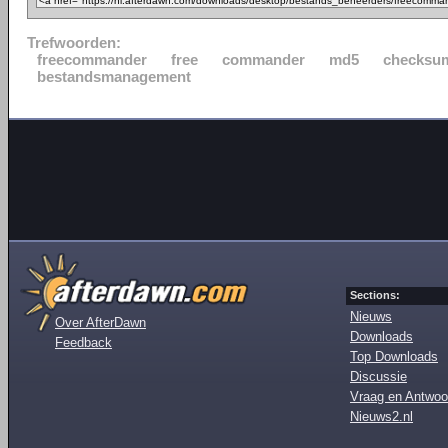
Trefwoorden:
freecommander
free
commander
md5
checksu
bestandsmanagement
Sections:
Nieuws
Over AfterDawn
Downloads
Feedback
Top Downloads
Discussie
Vraag en Antwoo
Nieuws2.nl