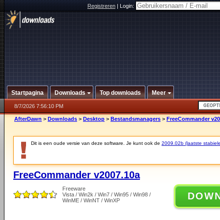
Registreren
|
Login:
Startpagina
Downloads
Top downloads
Meer
8/7/2026 7:56:10 PM
AfterDawn
>
Downloads
>
Desktop
>
Bestandsmanagers
>
FreeCommander v20
Dit is een oude versie van deze software. Je kunt ook de
2009.02b (laatste stabiele
FreeCommander v2007.10a
Freeware
DOW
Vista / Win2k / Win7 / Win95 / Win98 /
WinME / WinNT / WinXP