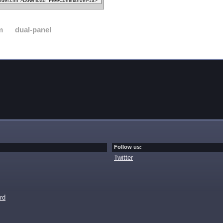
m
dual-panel
Follow us:
Twitter
rd