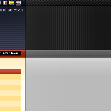
ssie
|
Nieuws2.nl