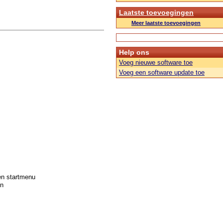
Laatste toevoegingen
Meer laatste toevoegingen
Help ons
Voeg nieuwe software toe
Voeg een software update toe
en startmenu
en